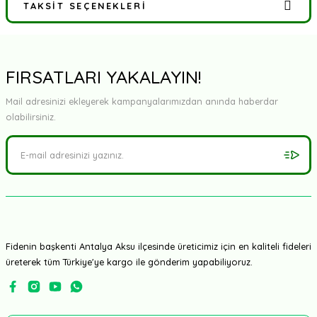
TAKSIT SEÇENEKLERI
Bu ürüne ilk yorumu siz yapın!
Yorum Yaz
FIRSATLARI YAKALAYIN!
Mail adresinizi ekleyerek kampanyalarımızdan anında haberdar
olabilirsiniz.
Fidenin başkenti Antalya Aksu ilçesinde üreticimiz için en kaliteli fideleri
üreterek tüm Türkiye'ye kargo ile gönderim yapabiliyoruz.