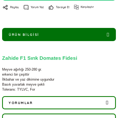
Karşılaştır
Paylaş
Yorum Yaz
Tavsiye Et
ÜRÜN BILGISI
Zahide F1 Sırık Domates Fidesi
Meyve ağırlığı 250-280 gr.
erkenci bir çeşittir
İlkbahar ve yaz dikimine uygundur
Basık yuvarlak meyve şekli
Tolerans: TYLVC, For
YORUMLAR