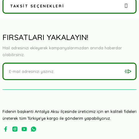
TAKSIT SEÇENEKLERI
Bu ürüne ilk yorumu siz yapın!
Yorum Yaz
FIRSATLARI YAKALAYIN!
Mail adresinizi ekleyerek kampanyalarımızdan anında haberdar
olabilirsiniz.
Fidenin başkenti Antalya Aksu ilçesinde üreticimiz için en kaliteli fideleri
üreterek tüm Türkiye'ye kargo ile gönderim yapabiliyoruz.