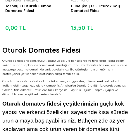
Bejo Tohum (Metgen)
Pozitif Tohum
Torbay F1 Oturak Pembe
Güneyköy F1 - Oturak Köy
Domates Fidesi
Domatesi Fidesi
0,00 TL
13,50 TL
Oturak Domates Fidesi
Oturak domates fideleri, düşük boylu yapısıyla bahçelerde ve tarlalarda kolay bakım
imkanı sunar. Toptanfide.com olarak sunduğumuz oturak domates fideleri, kısa sürede
meyveye geçer ve genellikle sırık gerektirmez. Bu yönüyle hem amatör hem
profesyonel yetiştiriciler tarafından sıkça tercih edilir.
Oturak domatesler sofralık olarak tüketilmeye uygundur, dilimlenerek salatalarda
kullanılabilir veya taze olarak yenebilir. Antalya’da özenle ürettiğimiz oturak domates
fideleri, fide dikecek üreticilere hızlı kargo ile ulaştırılır. Uyumlu toprak yapısı ve
düzenli bakım ile yüksek verim alınabilir.
Oturak domates fidesi çeşitlerimizin
güçlü kök
yapısı ve erkenci özellikleri sayesinde kısa sürede
ürün almaya başlayabilirsiniz. Bahçenizde az yer
kaplayan ama çok ürün veren bir domates türü