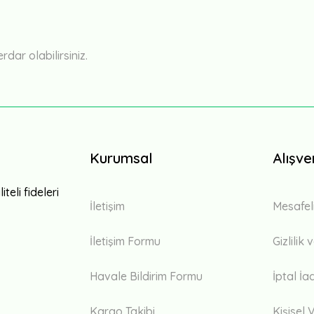
Yorum Yaz
ar olabilirsiniz.
Kurumsal
Alışve
teli fideleri
İletişim
Mesafel
İletişim Formu
Gizlilik
Havale Bildirim Formu
İptal İa
Kargo Takibi
Kişisel V