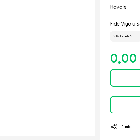
Havale
Fide Viyolü S
216 Fideli Viyol
0,00
Paylaş