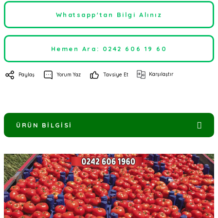
Whatsapp'tan Bilgi Alınız
Hemen Ara: 0242 606 19 60
Karşılaştır
Paylaş
Yorum Yaz
Tavsiye Et
ÜRÜN BILGISI