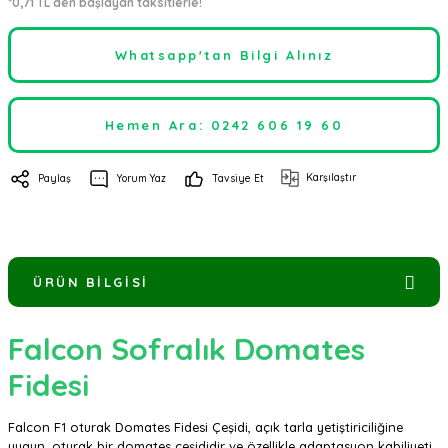
*0,71 TL den başlayan taksitlerle!
Whatsapp'tan Bilgi Alınız
Hemen Ara: 0242 606 19 60
Karşılaştır
Paylaş
Yorum Yaz
Tavsiye Et
ÜRÜN BILGISI
Falcon Sofralık Domates
Fidesi
Falcon F1 oturak Domates Fidesi Çeşidi, açık tarla yetiştiriciliğine
uygun, oturak bir domates çeşididir ve özellikle adaptasyon kabiliyeti,