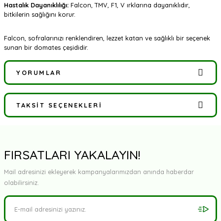
Hastalık Dayanıklılığı:
Falcon, TMV, F1, V ırklarına dayanıklıdır,
bitkilerin sağlığını korur.
Falcon, sofralarınızı renklendiren, lezzet katan ve sağlıklı bir seçenek
sunan bir domates çeşididir.
YORUMLAR
TAKSIT SEÇENEKLERI
Bu ürüne ilk yorumu siz yapın!
Yorum Yaz
FIRSATLARI YAKALAYIN!
Mail adresinizi ekleyerek kampanyalarımızdan anında haberdar
olabilirsiniz.