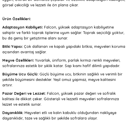
görsel çekiciliği ve lezzeti ile ön plana çıkar.
Ürün Özellikleri:
Adaptasyon Kabiliyeti:
Falcon, yüksek adaptasyon kabiliyetine
sahiptir ve farklı toprak tiplerine uyum sağlar. Toprak seçiciliği yoktur,
bu da geniş bir yetiştirme alanı sunar.
Bitki Yapısı:
Çok dallanan ve kapalı yapıdaki bitkisi, meyveleri koruma
açısından avantaj sağlar.
Meyve Özellikleri:
Yuvarlak, üniform, parlak kırmızı renkli meyveleri,
sofralarınıza estetik bir şıklık katar. Sap kısmı hafif dilimli yapıdadır.
Büyüme Ucu Güçlü:
Güçlü büyüme ucu, bitkinin sağlıklı ve verimli bir
şekilde büyümesini destekler. Yeşil omuz yapmaz, meyve kalitesini
artırır.
Pazar Değeri ve Lezzet:
Falcon, yüksek pazar değeri ve sofralık
kalitesi ile dikkat çeker. Gösterişli ve lezzetli meyveleri sofralarınıza
lezzet ve estetik sunar.
Dayanıklılık:
Meyveleri etli ve kalın kabuklu olduğundan nakliyeye
dayanıklıdır, taze ve sağlıklı bir şekilde sofralara ulaşır.