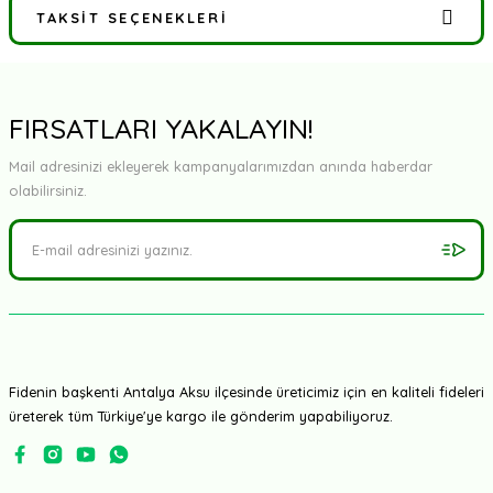
TAKSIT SEÇENEKLERI
Bu ürüne ilk yorumu siz yapın!
Yorum Yaz
FIRSATLARI YAKALAYIN!
Mail adresinizi ekleyerek kampanyalarımızdan anında haberdar
olabilirsiniz.
Fidenin başkenti Antalya Aksu ilçesinde üreticimiz için en kaliteli fideleri
üreterek tüm Türkiye'ye kargo ile gönderim yapabiliyoruz.