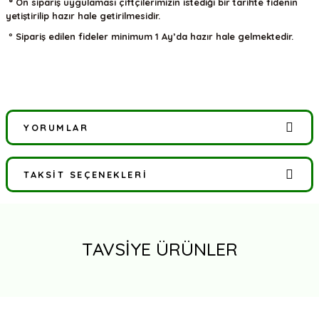
° Ön sipariş uygulaması çiftçilerimizin istediği bir tarihte fidenin
yetiştirilip hazır hale getirilmesidir.
º Sipariş edilen fideler minimum 1 Ay’da hazır hale gelmektedir.
YORUMLAR
TAKSIT SEÇENEKLERI
Bu ürüne ilk yorumu siz yapın!
Yorum Yaz
TAVSİYE ÜRÜNLER