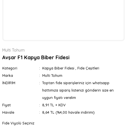
Multi Tohum
Avşar F1 Kapya Biber Fidesi
Kategori
Kapya Biber Fidesi
,
Fide Çeşitleri
Marka
Multi Tohum
İNDİRİM
Toptan fide siparişleriniz için whatsapp
hattımıza sipariş listenizi gönderin size en
uygun fiyatı verelim
Fiyat
8,91 TL + KDV
Havale
8,64 TL (%4,00 havale indirimi)
Fide Viyolü Seçiniz