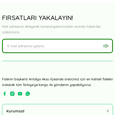
FIRSATLARI YAKALAYIN!
Mail adresinizi ekleyerek kampanyalarımızdan anında haberdar
olabilirsiniz.
Pozitif Tohum
Yalın F1 - Kapya Biber Tohumu 1000 Adet
Fidenin başkenti Antalya Aksu ilçesinde üreticimiz için en kaliteli fideleri
üreterek tüm Türkiye'ye kargo ile gönderim yapabiliyoruz.
4.350,00 TL
Kurumsal