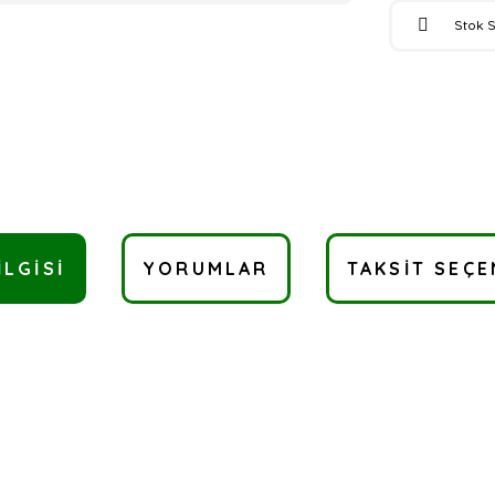
Stok 
ILGISI
YORUMLAR
TAKSIT SEÇE