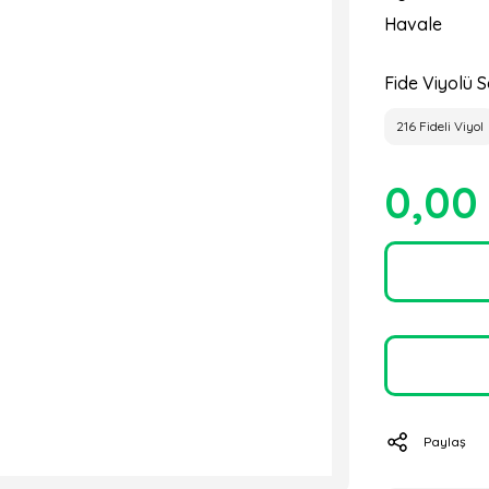
Havale
Fide Viyolü S
216 Fideli Viyol
0,00
Paylaş