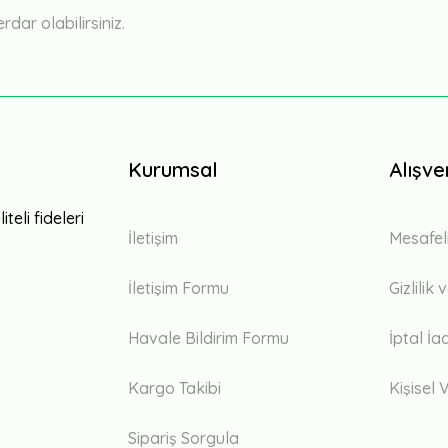
ar olabilirsiniz.
Kurumsal
Alışve
teli fideleri
İletişim
Mesafel
İletişim Formu
Gizlilik
Havale Bildirim Formu
İptal İa
Kargo Takibi
Kişisel V
Sipariş Sorgula