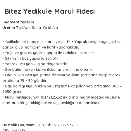
Bitez Yedikule Marul Fidesi
Segment:
Yedikule
Üretim Tipi:
Açık Saha, Örtü Altı
• Yedikule tipi (cos) düz marul çeşididir. • Yaprak rengi koyu yeşil ve
parlak olup, homojen ve hafif kabarcıklıdır.
• Yağlı ve gevrek yaprak yapısı ile oldukça lezzetlidir.
• Sıkı ve iri baş yapısına sahiptir.
• Yaprak ucu yanıklığına dayanıklıdır.
• Sonbahar, erken kış ve ilkbahar üretimine önerilir.
• Olgunluk süresi yetiştirme dönemi ve iklim şartlarına bağlı olarak
ortalama 75 - 90 gündür.
• Baş ağırlığı uygun iklim ve yetiştirme koşullarında ortalama 900 –
1.050 gr.dır.
• Marul mildiyösünün 16,17,21,23,32 ırklarına, marul mozaik virüsüne,
mantari kök çürüklüğüne ve uç yanıklığına dayanıklıdır.
Hastalık Dayanımı:
(HR) Bl: 16,17,21,23,32EU
(IR) LMV:1/Ss