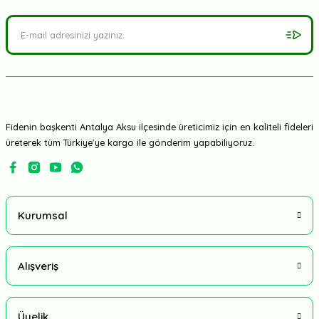
Syngenta Tohum
Presidential Yedikule Marul Fidesi
2,50 TL
Fidenin başkenti Antalya Aksu ilçesinde üreticimiz için en kaliteli fideleri
üreterek tüm Türkiye'ye kargo ile gönderim yapabiliyoruz.
Kurumsal
TÜKENDİ
Alışveriş
Üyelik