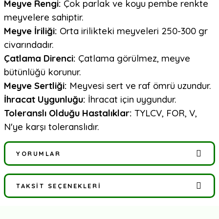
Meyve Rengi:
Çok parlak ve koyu pembe renkte
meyvelere sahiptir.
Meyve İriliği:
Orta irilikteki meyveleri 250-300 gr
civarındadır.
Çatlama Direnci:
Çatlama görülmez, meyve
bütünlüğü korunur.
Meyve Sertliği:
Meyvesi sert ve raf ömrü uzundur.
İhracat Uygunluğu:
İhracat için uygundur.
Toleranslı Olduğu Hastalıklar:
TYLCV, FOR, V,
N'ye karşı toleranslıdır.
YORUMLAR
TAKSIT SEÇENEKLERI
Bu ürüne ilk yorumu siz yapın!