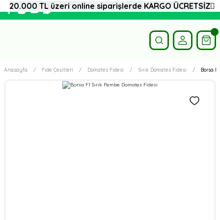
20.000 TL üzeri online siparişlerde KARGO ÜCRETSİZ
Anasayfa
Fide Çeşitleri
Domates Fidesi
Sırık Domates Fidesi
Borsa F