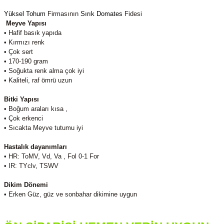
Yüksel Tohum
Firmasının
Sırık Domates
Fidesi
Meyve Yapısı
• Hafif basık yapıda
• Kırmızı renk
• Çok sert
• 170-190 gram
• Soğukta renk alma çok iyi
• Kaliteli, raf ömrü uzun
Bitki Yapısı
• Boğum araları kısa ,
• Çok erkenci
• Sıcakta Meyve tutumu iyi
H
astalık dayanımları
• HR: ToMV, Vd, Va , Fol 0-1 For
• IR: TYclv, TSWV
Dikim Dönemi
• Erken Güz, güz ve sonbahar dikimine uygun