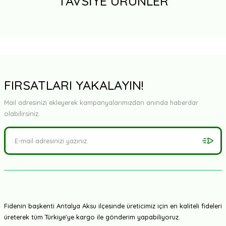
TAVSİYE ÜRÜNLER
FIRSATLARI YAKALAYIN!
TÜKENDİ
Mail adresinizi ekleyerek kampanyalarımızdan anında haberdar
olabilirsiniz.
Pozitif Tohum
Kuzeyköy F1 - Köy Domatesi Fidesi
13,50 TL
Fidenin başkenti Antalya Aksu ilçesinde üreticimiz için en kaliteli fideleri
üreterek tüm Türkiye'ye kargo ile gönderim yapabiliyoruz.