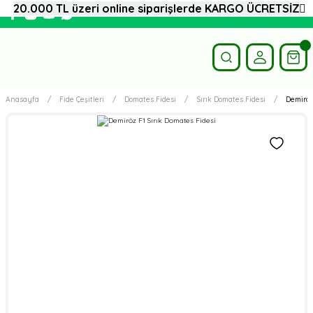
20.000 TL üzeri online siparişlerde KARGO ÜCRETSİZ
Anasayfa
Fide Çeşitleri
Domates Fidesi
Sırık Domates Fidesi
Demiröz