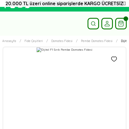
20.000 TL üzeri online siparişlerde KARGO ÜCRETSİZ
Anasayfa
Fide Çeşitleri
Domates Fidesi
Pembe Domates Fidesi
Dijit