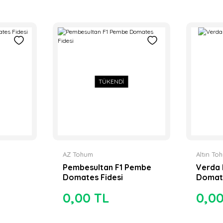
TÜKENDİ
AZ Tohum
Altın To
Pembesultan F1 Pembe
Verda 
Domates Fidesi
Domate
0,00 TL
0,0