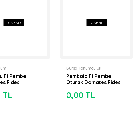
TÜKENDİ
TÜKENDİ
ohum
Bursa Tohumculuk
u F1 Pembe
Pembola F1 Pembe
s Fidesi
Oturak Domates Fidesi
0 TL
0,00 TL