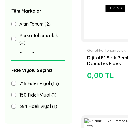
TÜKENDİ
Tüm Markalar
Altın Tohum (2)
Bursa Tohumculuk
(2)
Genetika Tohumculuk
Genetika
Dijital F1 Sırık Pe
Tohumculuk (2)
Domates Fidesi
Fide Viyolü Seçiniz
Multi Tohum (2)
0,00 TL
Agrotek Tohum (1)
216 Fideli Viyol (15)
Atlantik Tohum (1)
150 Fideli Viyol (1)
AZ Tohum (1)
384 Fideli Viyol (1)
Hazera Tohum (1)