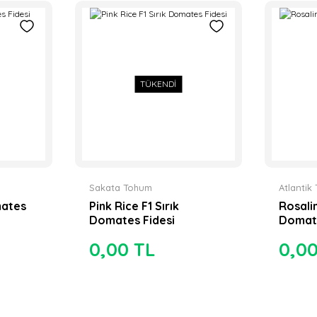
TÜKENDİ
Sakata Tohum
Atlantik
mates
Pink Rice F1 Sırık
Rosali
Domates Fidesi
Domate
0,00 TL
0,0