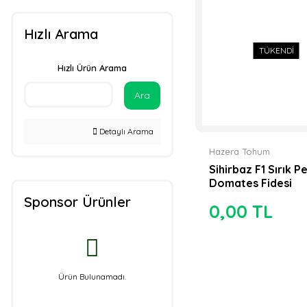
Rito Tohumculuk (1)
Sakata Tohum (1)
Hızlı Arama
TÜKENDİ
Vilmorin Tohum (1)
Hızlı Ürün Arama
Yüksel Tohum (1)
Ara
Detaylı Arama
Hazera Tohum
Sihirbaz F1 Sırık 
Domates Fidesi
Sponsor Ürünler
0,00 TL
Ürün Bulunamadı.