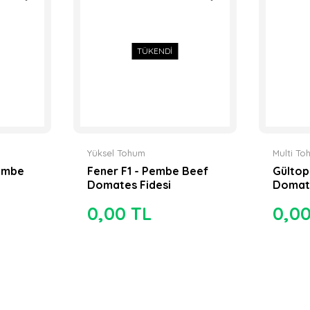
TÜKENDİ
Yüksel Tohum
Multi T
Pembe
Fener F1 - Pembe Beef
Gültop
Domates Fidesi
Domate
0,00 TL
0,0