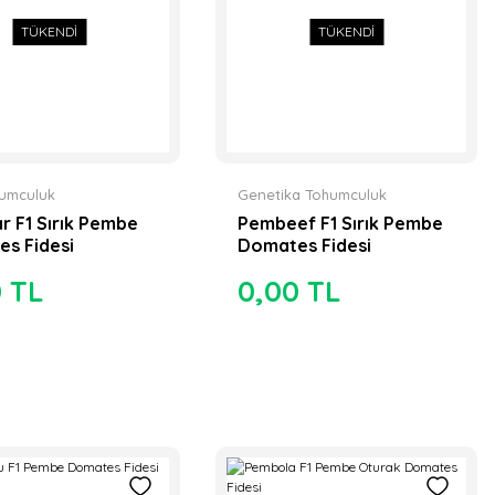
TÜKENDİ
TÜKENDİ
humculuk
Genetika Tohumculuk
ar F1 Sırık Pembe
Pembeef F1 Sırık Pembe
s Fidesi
Domates Fidesi
0 TL
0,00 TL