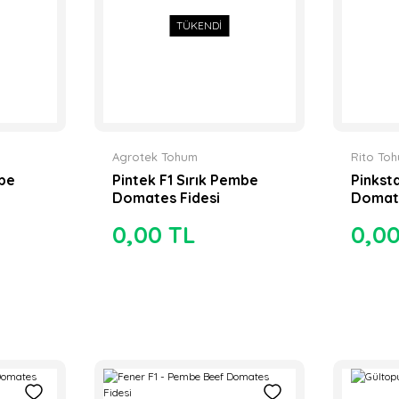
TÜKENDİ
Agrotek Tohum
Rito To
mbe
Pintek F1 Sırık Pembe
Pinkst
Domates Fidesi
Domate
0,00 TL
0,0