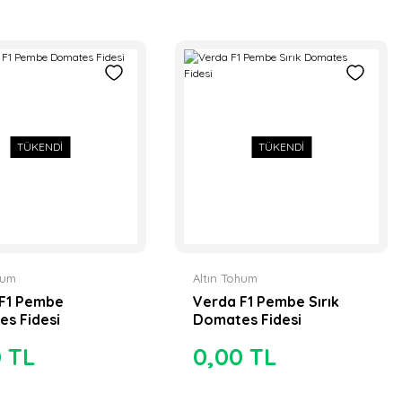
TÜKENDİ
TÜKENDİ
hum
Altın Tohum
F1 Pembe
Verda F1 Pembe Sırık
s Fidesi
Domates Fidesi
0 TL
0,00 TL