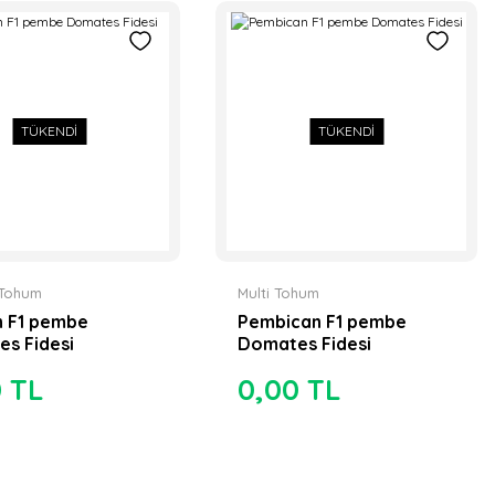
TÜKENDİ
TÜKENDİ
 Tohum
Multi Tohum
n F1 pembe
Pembican F1 pembe
s Fidesi
Domates Fidesi
0 TL
0,00 TL