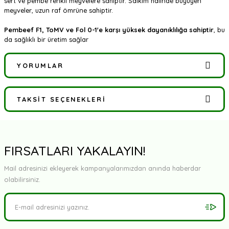
sert ve pembe renkli meyvelere sahiptir. Salkım halinde büyüyen
meyveler, uzun raf ömrüne sahiptir.
Pembeef F1, ToMV ve Fol 0-1'e karşı yüksek dayanıklılığa sahiptir
, bu
da sağlıklı bir üretim sağlar
YORUMLAR
TAKSIT SEÇENEKLERI
Bu ürüne ilk yorumu siz yapın!
Yorum Yaz
FIRSATLARI YAKALAYIN!
Mail adresinizi ekleyerek kampanyalarımızdan anında haberdar
olabilirsiniz.