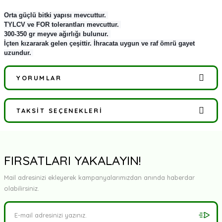
Orta güçlü bitki yapısı mevcuttur.
TYLCV ve FOR tolerantları mevcuttur.
300-350 gr meyve ağırlığı bulunur.
İçten kızararak gelen çeşittir. İhracata uygun ve raf ömrü gayet
uzundur.
YORUMLAR
TAKSIT SEÇENEKLERI
Bu ürüne ilk yorumu siz yapın!
Yorum Yaz
FIRSATLARI YAKALAYIN!
Mail adresinizi ekleyerek kampanyalarımızdan anında haberdar
olabilirsiniz.