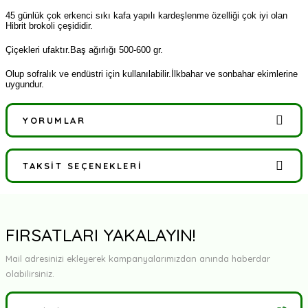
45 günlük çok erkenci sıkı kafa yapılı kardeşlenme özelliği çok iyi olan
Hibrit brokoli çeşididir.
Çiçekleri ufaktır.Baş ağırlığı 500-600 gr.
Olup sofralık ve endüstri için kullanılabilir.İlkbahar ve sonbahar ekimlerine
uygundur.
YORUMLAR
TAKSIT SEÇENEKLERI
Bu ürüne ilk yorumu siz yapın!
Yorum Yaz
FIRSATLARI YAKALAYIN!
Mail adresinizi ekleyerek kampanyalarımızdan anında haberdar
olabilirsiniz.