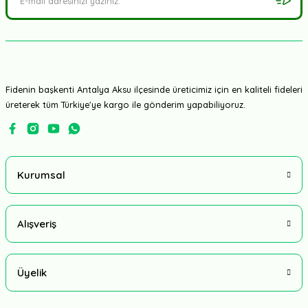
Rijk Zwaan
Zuleima Rz F1 110 Günlük Lahana Fidesi
Fidenin başkenti Antalya Aksu ilçesinde üreticimiz için en kaliteli fideleri
4,25 TL
üreterek tüm Türkiye'ye kargo ile gönderim yapabiliyoruz.
Kurumsal
Alışveriş
Üyelik