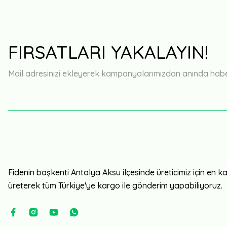
FIRSATLARI YAKALAYIN!
Mail adresinizi ekleyerek kampanyalarımızdan anında haberd
Fidenin başkenti Antalya Aksu ilçesinde üreticimiz için en kali
üreterek tüm Türkiye'ye kargo ile gönderim yapabiliyoruz.