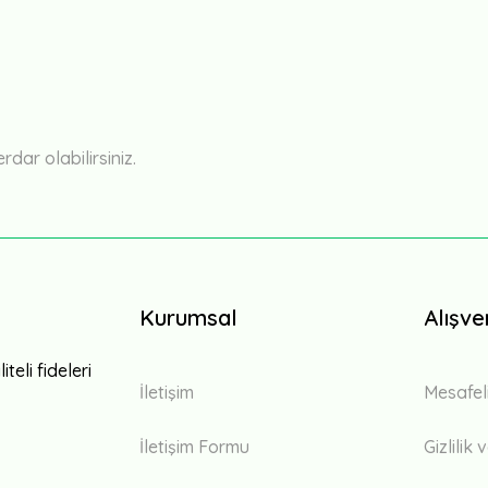
Bu ürüne ilk yorumu siz yapın!
Yorum Yaz
ar olabilirsiniz.
Kurumsal
Alışve
teli fideleri
İletişim
Mesafel
İletişim Formu
Gizlilik