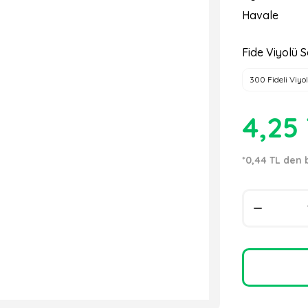
Havale
Fide Viyolü S
300 Fideli Viyol
4,25
*0,44 TL den 