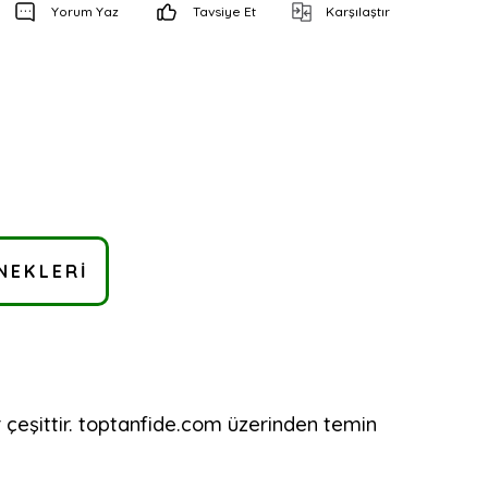
Yorum Yaz
Tavsiye Et
Karşılaştır
NEKLERI
 çeşittir. toptanfide.com üzerinden temin