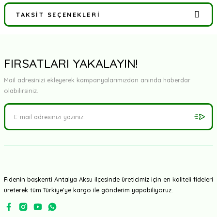
TAKSIT SEÇENEKLERI
Bu ürüne ilk yorumu siz yapın!
Yorum Yaz
FIRSATLARI YAKALAYIN!
Mail adresinizi ekleyerek kampanyalarımızdan anında haberdar
olabilirsiniz.
Fidenin başkenti Antalya Aksu ilçesinde üreticimiz için en kaliteli fideleri
üreterek tüm Türkiye'ye kargo ile gönderim yapabiliyoruz.