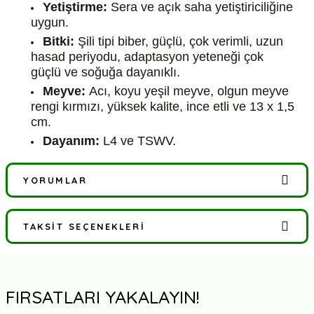
Yetiştirme:
Sera ve açık saha yetiştiriciliğine
uygun.
Bitki:
Şili tipi biber, güçlü, çok verimli, uzun
hasad periyodu, adaptasyon yeteneği çok
güçlü ve soğuğa dayanıklı.
Meyve:
Acı, koyu yeşil meyve, olgun meyve
rengi kırmızı, yüksek kalite, ince etli ve 13 x 1,5
cm.
Dayanım:
L4 ve TSWV.
YORUMLAR
TAKSIT SEÇENEKLERI
Bu ürüne ilk yorumu siz yapın!
Yorum Yaz
FIRSATLARI YAKALAYIN!