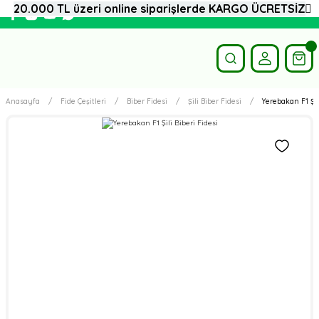
20.000 TL üzeri online siparişlerde KARGO ÜCRETSİZ
Anasayfa
Fide Çeşitleri
Biber Fidesi
Şili Biber Fidesi
Yerebakan F1 Şil