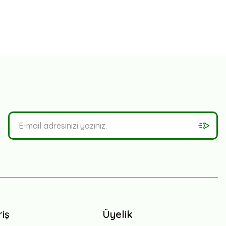
riş
Üyelik