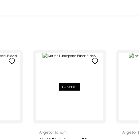
TÜKENDİ
Argeto Tohum
Argeto 