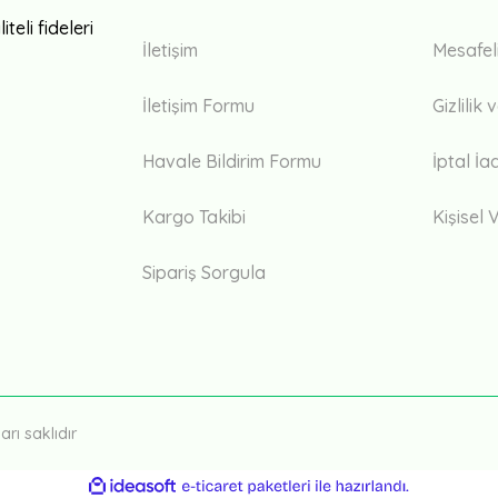
teli fideleri
İletişim
Mesafel
İletişim Formu
Gizlilik
Havale Bildirim Formu
İptal İa
Kargo Takibi
Kişisel V
Sipariş Sorgula
rı saklıdır
ile
ideasoft
e-