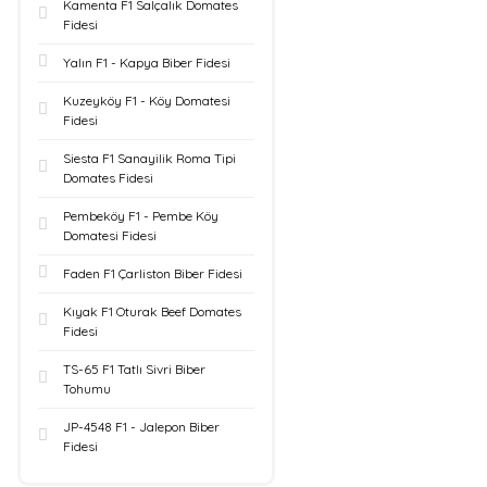
Kamenta F1 Salçalık Domates
Fidesi
Yalın F1 - Kapya Biber Fidesi
Kuzeyköy F1 - Köy Domatesi
Fidesi
Siesta F1 Sanayilik Roma Tipi
Domates Fidesi
Pembeköy F1 - Pembe Köy
Domatesi Fidesi
Faden F1 Çarliston Biber Fidesi
Kıyak F1 Oturak Beef Domates
Fidesi
TS-65 F1 Tatlı Sivri Biber
Tohumu
JP-4548 F1 - Jalepon Biber
Fidesi