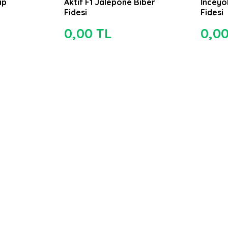
ap
Aktif F1 Jalepone Biber
İnceyol
Fidesi
Fidesi
0,00 TL
0,0