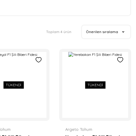
Toplam 4 ürün
TÜKENDİ
TÜKENDİ
Tohum
Argeto Tohum