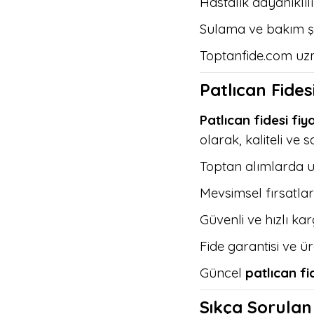
Hastalık dayanıklıl
Sulama ve bakım ş
Toptanfide.com uzm
Patlıcan Fides
Patlıcan fidesi fiya
olarak, kaliteli ve 
Toptan alımlarda u
Mevsimsel fırsatl
Güvenli ve hızlı ka
Fide garantisi ve ür
Güncel
patlıcan fid
Sıkça Sorulan