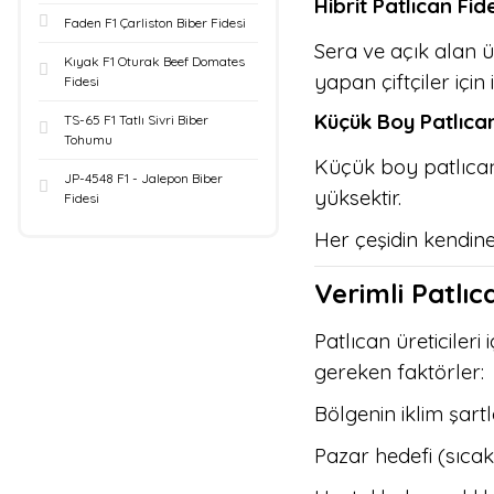
Hibrit Patlıcan Fid
Faden F1 Çarliston Biber Fidesi
Sera ve açık alan ür
Kıyak F1 Oturak Beef Domates
yapan çiftçiler için i
Fidesi
Küçük Boy Patlıcan
TS-65 F1 Tatlı Sivri Biber
Tohumu
Küçük boy patlıcan ç
JP-4548 F1 - Jalepon Biber
yüksektir.
Fidesi
Her çeşidin kendine
Verimli Patlıca
Patlıcan üreticileri 
gereken faktörler:
Bölgenin iklim şartl
Pazar hedefi (sıcak 