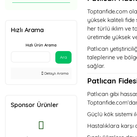
Bursa Tohumculuk
Toptanfide.com ola
(1)
yüksek kaliteli fide
her türlü iklim ve 
Fito Tohum (1)
Hızlı Arama
üretimde yüksek ve
Körfez Tarım (1)
Hızlı Ürün Arama
Patlıcan yetiştirici
Rijk Zwaan (1)
taleplerine ve böl
Ara
Rito Tohumculuk (1)
sağlar.
Detaylı Arama
Seminis Tohum (1)
Patlıcan Fides
Tasaco Tarım (1)
Patlıcan gibi hassas 
Tofida Tarım (1)
Toptanfide.com’dan
Sponsor Ürünler
Güçlü kök sistemi i
Troya Tohum (1)
Hastalıklara karşı d