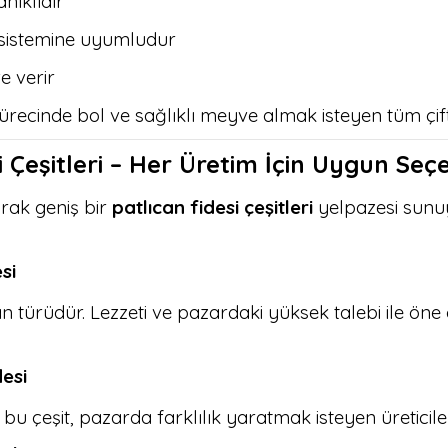
nıklıdır
istemine uyumludur
e verir
sürecinde bol ve sağlıklı meyve almak isteyen tüm çift
i Çeşitleri – Her Üretim İçin Uygun Seç
rak geniş bir
patlıcan fidesi çeşitleri
yelpazesi sunuy
si
n türüdür. Lezzeti ve pazardaki yüksek talebi ile öne ç
desi
bu çeşit, pazarda farklılık yaratmak isteyen üreticiler