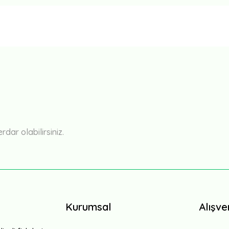
ar olabilirsiniz.
Bejo Tohum (Metgen)
Megaton F1 Beyaz Lahana Fidesi
 Marul Fidesi
4,25 TL
Kurumsal
Alışve