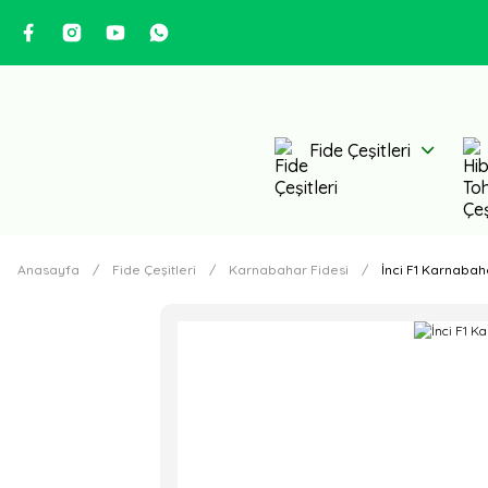
Fide Çeşitleri
Anasayfa
Fide Çeşitleri
Karnabahar Fidesi
İnci F1 Karnabah