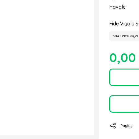
Havale
Fide Viyolü S
384 Fideli Viyol
0,00
Paylaş