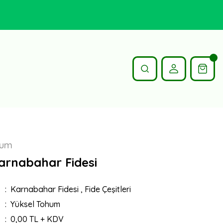
hum
Karnabahar Fidesi
Karnabahar Fidesi
,
Fide Çeşitleri
Yüksel Tohum
0,00 TL + KDV