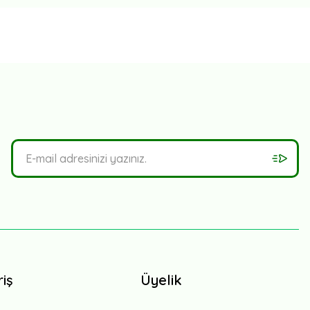
Rijk Zwaan
Cartagenas RZ İceberg Marul Fidesi
riş
Üyelik
2,90 TL