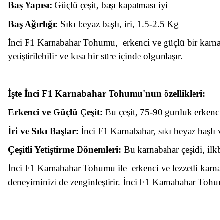
Baş Yapısı:
Güçlü çeşit, başı kapatması iyi
Baş Ağırlığı:
Sıkı beyaz başlı, iri, 1.5-2.5 Kg
İnci F1 Karnabahar Tohumu, erkenci ve güçlü bir karnaba
yetiştirilebilir ve kısa bir süre içinde olgunlaşır.
İşte İnci F1 Karnabahar Tohumu'nun özellikleri:
Erkenci ve Güçlü Çeşit:
Bu çeşit, 75-90 günlük erkenci 
İri ve Sıkı Başlar:
İnci F1 Karnabahar, sıkı beyaz başlı v
Çeşitli Yetiştirme Dönemleri:
Bu karnabahar çeşidi, ilkb
İnci F1 Karnabahar Tohumu ile erkenci ve lezzetli karnabah
deneyiminizi de zenginleştirir. İnci F1 Karnabahar Tohumu