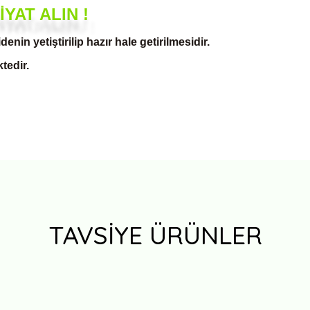
YAT ALIN !
denin yetiştirilip hazır hale getirilmesidir.
tedir.
Bu ürüne ilk yorumu siz yapın!
TAVSİYE ÜRÜNLER
Yorum Yaz