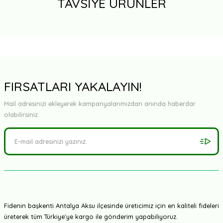
TAVSİYE ÜRÜNLER
FIRSATLARI YAKALAYIN!
TÜKENDİ
Mail adresinizi ekleyerek kampanyalarımızdan anında haberdar
olabilirsiniz.
Pozitif Tohum
Kuzeyköy F1 - Köy Domatesi Fidesi
13,50 TL
Fidenin başkenti Antalya Aksu ilçesinde üreticimiz için en kaliteli fideleri
üreterek tüm Türkiye'ye kargo ile gönderim yapabiliyoruz.