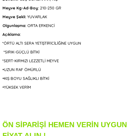
Meyve Kg-Ad-Boy:
210-230 GR
Meyve Şekli:
YUVARLAK
Olgunlaşma:
ORTA ERKENCİ
Açıklama:
*ÖRTÜ ALTI SERA YETİŞTİRİCİLİĞİNE UYGUN
*SIRIK-GÜÇLÜ BİTKİ
*SERT-KIRMIZI LEZZETLİ MEYVE
•UZUN RAF ÖMÜRLÜ
•KIŞ BOYU SAĞLIKLI BİTKİ
•YÜKSEK VERİM
ÖN SİPARİŞİ HEMEN VERİN UYGUN
FİYAT ALIN !