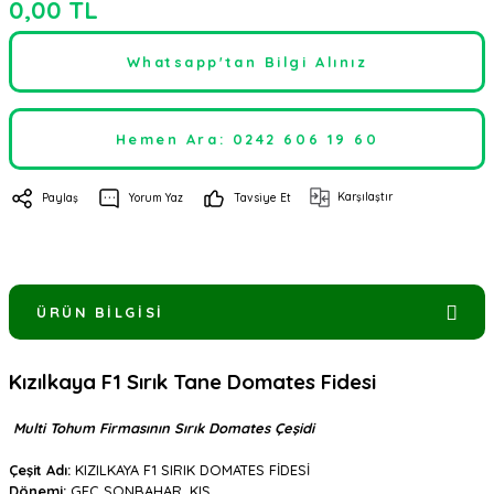
0,00 TL
Whatsapp'tan Bilgi Alınız
Hemen Ara: 0242 606 19 60
Karşılaştır
Paylaş
Yorum Yaz
Tavsiye Et
ÜRÜN BILGISI
Kızılkaya F1 Sırık Tane Domates Fidesi
Multi Tohum
Firmasının
Sırık Domates
Çeşidi
Çeşit Adı:
KIZILKAYA F1 SIRIK DOMATES FİDESİ
Dönemi:
GEÇ SONBAHAR, KIŞ