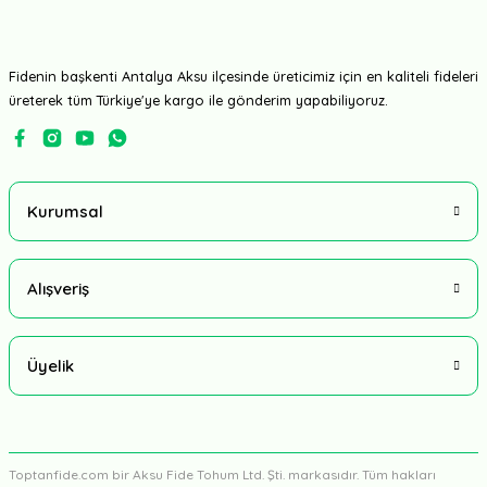
Multi Tohum
Barcelona F1 Erkenci Karnabahar Fidesi
Fidenin başkenti Antalya Aksu ilçesinde üreticimiz için en kaliteli fideleri
üreterek tüm Türkiye'ye kargo ile gönderim yapabiliyoruz.
4,25 TL
Kurumsal
Alışveriş
Üyelik
Rijk Zwaan
Casper Rz F1 Karnabahar Fidesi
Toptanfide.com bir Aksu Fide Tohum Ltd. Şti. markasıdır. Tüm hakları