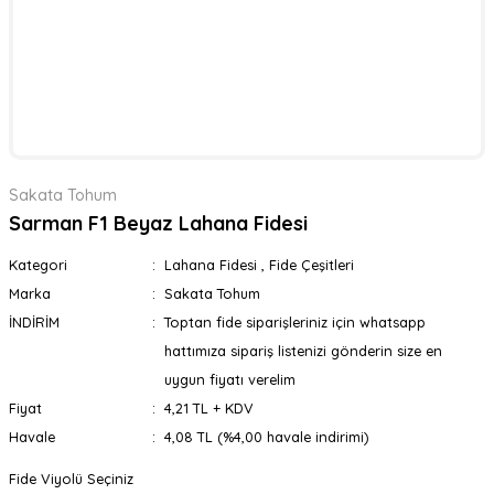
Sakata Tohum
Sarman F1 Beyaz Lahana Fidesi
Kategori
Lahana Fidesi
,
Fide Çeşitleri
Marka
Sakata Tohum
İNDİRİM
Toptan fide siparişleriniz için whatsapp
hattımıza sipariş listenizi gönderin size en
uygun fiyatı verelim
Fiyat
4,21 TL + KDV
Havale
4,08 TL (%4,00 havale indirimi)
Fide Viyolü Seçiniz