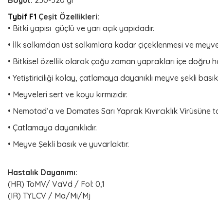
Boyut:
250-320 gr
Tybif F1
Çeşit Özellikleri:
• Bitki yapısı güçlü ve yarı açık yapıdadır.
• İlk salkımdan üst salkımlara kadar çiçeklenmesi ve meyve 
• Bitkisel özellik olarak çoğu zaman yaprakları içe doğru h
• Yetiştiriciliği kolay, çatlamaya dayanıklı meyve şekli basık
• Meyveleri sert ve koyu kırmızıdır.
• Nemotad’a ve Domates Sarı Yaprak Kıvırcıklık Virüsüne tol
• Çatlamaya dayanıklıdır.
• Meyve Şekli basık ve yuvarlaktır.
Hastalık Dayanımı:
(HR) ToMV/ VaVd / Fol: 0,1
(IR) TYLCV / Ma/Mi/Mj