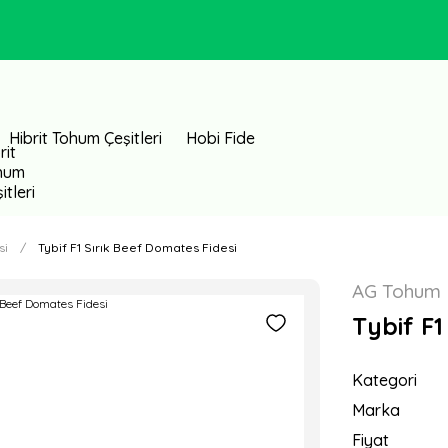
Hibrit Tohum Çeşitleri
Hobi Fide
si
Tybif F1 Sırık Beef Domates Fidesi
AG Tohum
Tybif F1
Kategori
Marka
Fiyat