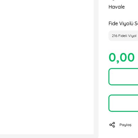
Havale
Fide Viyolü S
216 Fideli Viyol
0,00
Paylaş