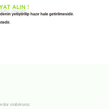
YAT ALIN !
denin yetiştirilip hazır hale getirilmesidir.
tedir.
Bu ürüne ilk yorumu siz yapın!
Yorum Yaz
ar olabilirsiniz.