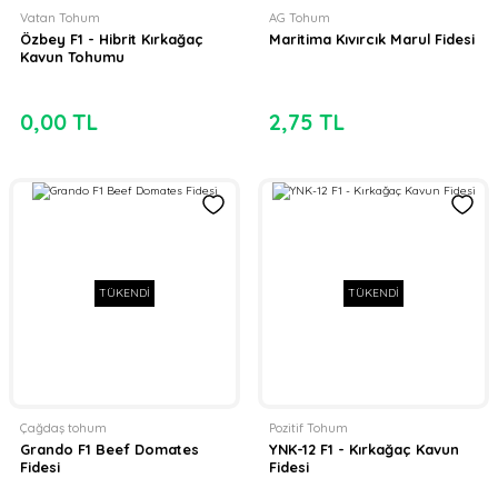
Vatan Tohum
AG Tohum
Özbey F1 - Hibrit Kırkağaç
Maritima Kıvırcık Marul Fidesi
Kavun Tohumu
0,00 TL
2,75 TL
TÜKENDİ
TÜKENDİ
Çağdaş tohum
Pozitif Tohum
Grando F1 Beef Domates
YNK-12 F1 - Kırkağaç Kavun
Fidesi
Fidesi