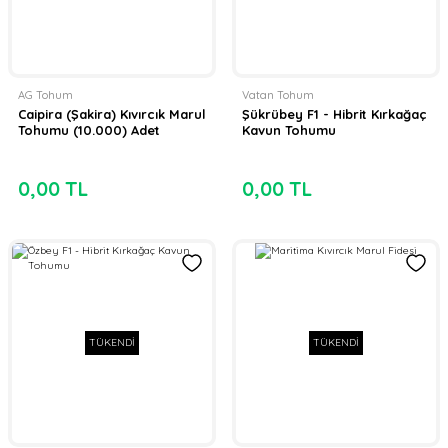
AG Tohum
Vatan Tohum
Caipira (Şakira) Kıvırcık Marul
Şükrübey F1 - Hibrit Kırkağaç
Tohumu (10.000) Adet
Kavun Tohumu
0,00 TL
0,00 TL
TÜKENDİ
TÜKENDİ