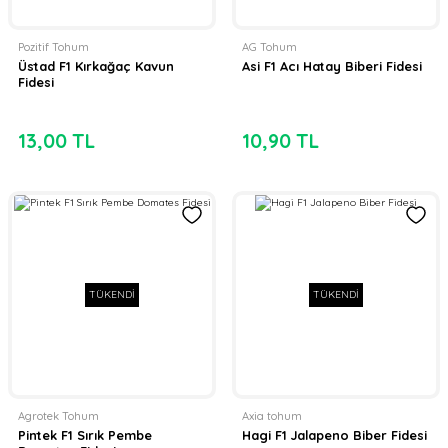
Pozitif Tohum
AG Tohum
Üstad F1 Kırkağaç Kavun
Asi F1 Acı Hatay Biberi Fidesi
Fidesi
13,00 TL
10,90 TL
TÜKENDİ
TÜKENDİ
Agrotek Tohum
Axia tohum
Pintek F1 Sırık Pembe
Hagi F1 Jalapeno Biber Fidesi