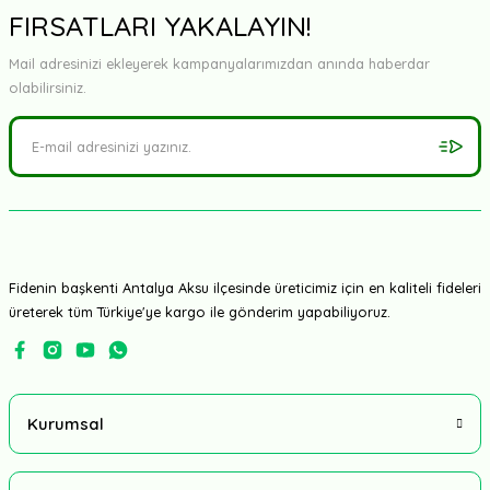
FIRSATLARI YAKALAYIN!
Kabak Fidesi
Mail adresinizi ekleyerek kampanyalarımızdan anında haberdar
olabilirsiniz.
Marul Fidesi
Brokoli Fidesi
Karnabahar Fidesi
Lahana Fidesi
Fidenin başkenti Antalya Aksu ilçesinde üreticimiz için en kaliteli fideleri
Diğer Fideler
üreterek tüm Türkiye'ye kargo ile gönderim yapabiliyoruz.
Kurumsal