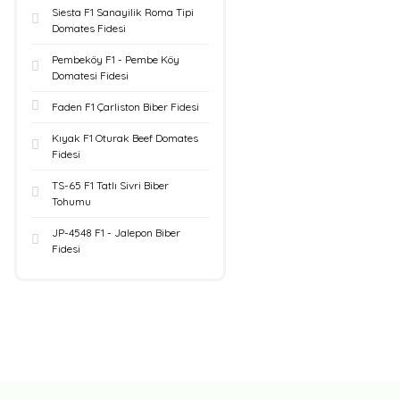
Siesta F1 Sanayilik Roma Tipi
Domates Fidesi
Pembeköy F1 - Pembe Köy
Domatesi Fidesi
Faden F1 Çarliston Biber Fidesi
Kıyak F1 Oturak Beef Domates
Fidesi
TS-65 F1 Tatlı Sivri Biber
Tohumu
JP-4548 F1 - Jalepon Biber
Fidesi