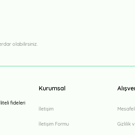
ar olabilirsiniz.
Kurumsal
Alışve
teli fideleri
İletişim
Mesafel
İletişim Formu
Gizlilik