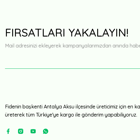
FIRSATLARI YAKALAYIN!
Mail adresinizi ekleyerek kampanyalarımızdan anında haberd
Fidenin başkenti Antalya Aksu ilçesinde üreticimiz için en kali
üreterek tüm Türkiye'ye kargo ile gönderim yapabiliyoruz.