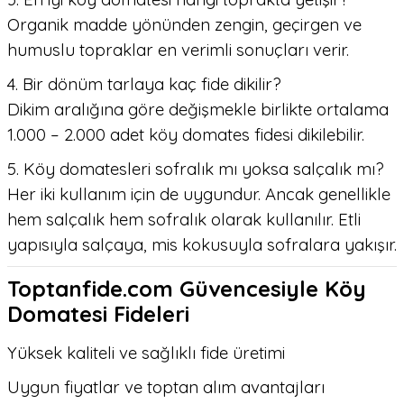
Organik madde yönünden zengin, geçirgen ve
humuslu topraklar en verimli sonuçları verir.
4. Bir dönüm tarlaya kaç fide dikilir?
Dikim aralığına göre değişmekle birlikte ortalama
1.000 – 2.000 adet köy domates fidesi dikilebilir.
5. Köy domatesleri sofralık mı yoksa salçalık mı?
Her iki kullanım için de uygundur. Ancak genellikle
hem salçalık hem sofralık olarak kullanılır. Etli
yapısıyla salçaya, mis kokusuyla sofralara yakışır.
Toptanfide.com Güvencesiyle Köy
Domatesi Fideleri
Yüksek kaliteli ve sağlıklı fide üretimi
Uygun fiyatlar ve toptan alım avantajları