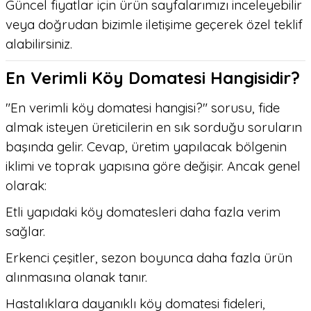
Güncel fiyatlar için ürün sayfalarımızı inceleyebilir
veya doğrudan bizimle iletişime geçerek özel teklif
alabilirsiniz.
En Verimli Köy Domatesi Hangisidir?
"En verimli köy domatesi hangisi?" sorusu, fide
almak isteyen üreticilerin en sık sorduğu soruların
başında gelir. Cevap, üretim yapılacak bölgenin
iklimi ve toprak yapısına göre değişir. Ancak genel
olarak:
Etli yapıdaki köy domatesleri daha fazla verim
sağlar.
Erkenci çeşitler, sezon boyunca daha fazla ürün
alınmasına olanak tanır.
Hastalıklara dayanıklı köy domatesi fideleri,