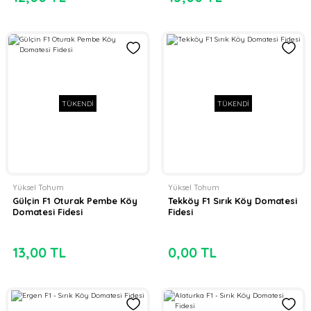
TÜKENDİ
TÜKENDİ
Yüksel Tohum
Yüksel Tohum
Gülçin F1 Oturak Pembe Köy
Tekköy F1 Sırık Köy Domatesi
Domatesi Fidesi
Fidesi
13,00 TL
0,00 TL