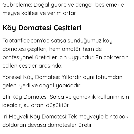
Gübreleme: Doğal gübre ve dengeli besleme ile
meyve kalitesi ve verim artar.
Köy Domatesi Çeşitleri
Toptanfide.com’da satışa sunduğumuz köy
domatesi çeşitleri, hem amatör hem de
profesyonel üreticiler için uygundur. En çok tercih
edilen çeşitler arasında:
Yöresel Köy Domatesi: Yıllardır aynı tohumdan
gelen, yerli ve doğal yapıdadır.
Etli Köy Domatesi: Salça ve yemeklik kullanım için
idealdir, su oranı düşüktür.
İri Meyveli Köy Domatesi: Tek meyveyle bir tabak
dolduran devasa domatesler üretir.