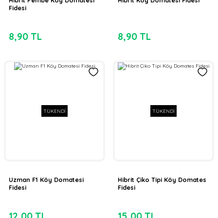
Fidesi
8,90 TL
8,90 TL
TÜKENDİ
TÜKENDİ
Uzman F1 Köy Domatesi
Hibrit Çiko Tipi Köy Domates
Fidesi
Fidesi
12,00 TL
15,00 TL