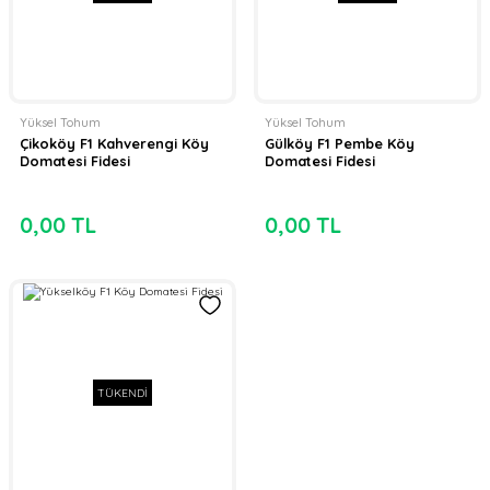
Yüksel Tohum
Yüksel Tohum
Çikoköy F1 Kahverengi Köy
Gülköy F1 Pembe Köy
Domatesi Fidesi
Domatesi Fidesi
0,00 TL
0,00 TL
TÜKENDİ