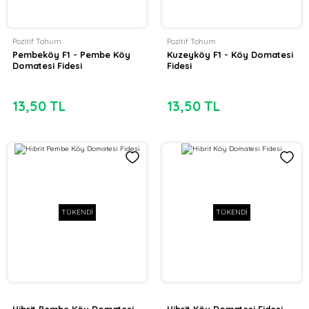
Pozitif Tohum
Pozitif Tohum
Pembeköy F1 - Pembe Köy
Kuzeyköy F1 - Köy Domatesi
Domatesi Fidesi
Fidesi
13,50 TL
13,50 TL
TÜKENDİ
TÜKENDİ
Hibrit Pembe Köy Domatesi
Hibrit Köy Domatesi Fidesi