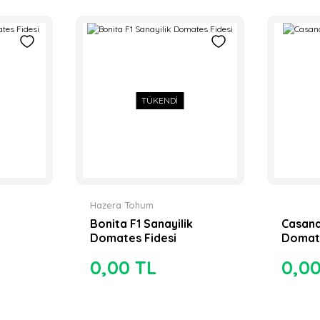
TÜKENDİ
Hazera Tohum
Bonita F1 Sanayilik
Casandr
Domates Fidesi
Domat
0,00 TL
0,0