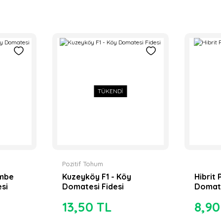
TÜKENDİ
Pozitif Tohum
embe
Kuzeyköy F1 - Köy
Hibrit
si
Domatesi Fidesi
Domate
13,50 TL
8,90