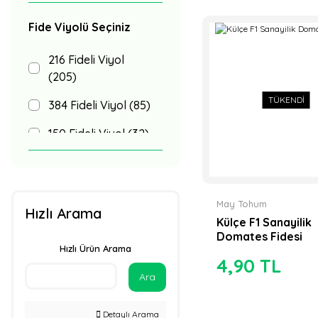
Altın Tohum (9)
İndirimli Ürünler (1)
Fide Viyolü Seçiniz
Manier Tohumculuk
(9)
216 Fideli Viyol
(205)
Seminis Tohum (9)
TÜKENDİ
384 Fideli Viyol (85)
Genetika
Tohumculuk (8)
150 Fideli Viyol (32)
Syngenta Tohum (8)
300 Fideli Viyol (31)
Troya Tohum (8)
100 Fideli Viyol (21)
May Tohum
Hızlı Arama
Bejo Tohum
200 Fideli Viyol (20)
Külçe F1 Sanayilik
(Metgen) (6)
Domates Fidesi
50 Fideli Viyol (15)
Hızlı Ürün Arama
Proto Tohum (6)
4,90 TL
192 Fideli Yarım
Ara
Asgen Tarım (5)
Viyol (5)
Bursa Tohumculuk
Detaylı Arama