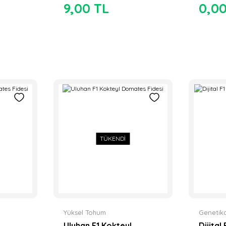
9,00 TL
0,0
TÜKENDİ
Yüksel Tohum
Genetik
Uluhan F1 Kokteyl
Dijital