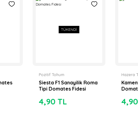
TÜKENDİ
Pozitif Tohum
Hazera 
omates
Siesta F1 Sanayilik Roma
Kament
Tipi Domates Fidesi
Domate
4,90 TL
4,90