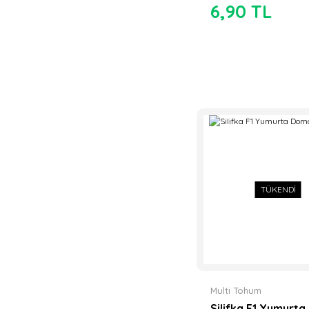
6,90 TL
TÜKENDİ
Multi Tohum
Silifka F1 Yumurta