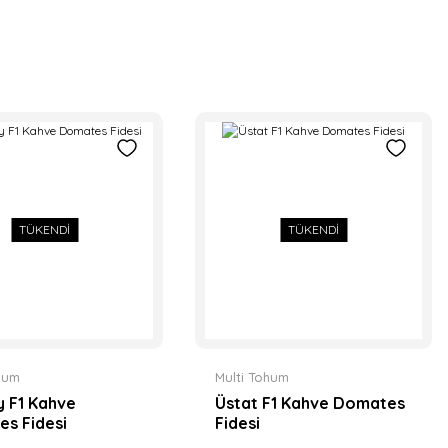
TÜKENDİ
TÜKENDİ
ohum
Multi Tohum
 F1 Kahve
Üstat F1 Kahve Domates
s Fidesi
Fidesi