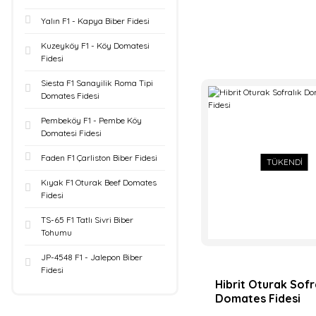
Anamas Tohum (1)
Yalın F1 - Kapya Biber Fidesi
Atlantik Tohum (1)
Kuzeyköy F1 - Köy Domatesi
Fidesi
AZ Tohum (1)
Siesta F1 Sanayilik Roma Tipi
Buray Tohum (1)
Domates Fidesi
Çağdaş tohum (1)
Pembeköy F1 - Pembe Köy
Domatesi Fidesi
Fito Tohum (1)
Faden F1 Çarliston Biber Fidesi
TÜKENDİ
Gento Tohum (1)
Kıyak F1 Oturak Beef Domates
Fidesi
Hm Clause (1)
TS-65 F1 Tatlı Sivri Biber
Tohumu
Lotus Tarım (1)
JP-4548 F1 - Jalepon Biber
SBS Tohum Seven
Fidesi
Brother Seeds (1)
Hibrit Oturak Sofr
Domates Fidesi
Teta Seeds (1)