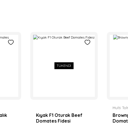
TÜKENDİ
Multi T
alık
Kıyak F1 Oturak Beef
Browny
Domates Fidesi
Domate