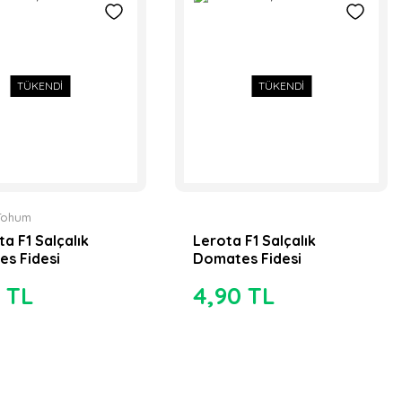
TÜKENDİ
TÜKENDİ
Tohum
a F1 Salçalık
Lerota F1 Salçalık
s Fidesi
Domates Fidesi
 TL
4,90 TL