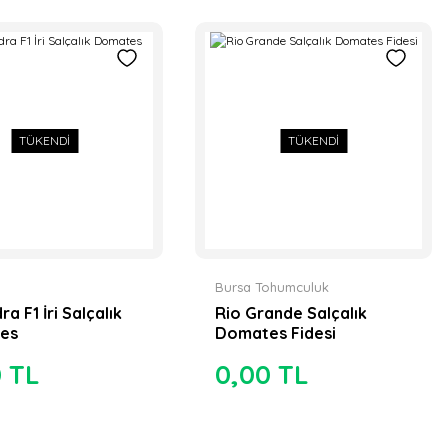
TÜKENDİ
TÜKENDİ
Bursa Tohumculuk
a F1 İri Salçalık
Rio Grande Salçalık
es
Domates Fidesi
0 TL
0,00 TL