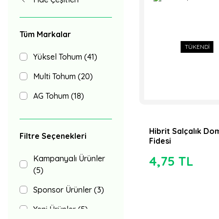
Tüm Markalar
TÜKENDİ
Yüksel Tohum (41)
Multi Tohum (20)
AG Tohum (18)
Vilmorin Tohum (15)
Hibrit Salçalık D
Hazera Tohum (13)
Filtre Seçenekleri
Fidesi
Nunhems Tohum
4,75 TL
Kampanyalı Ürünler
(12)
(5)
Axia tohum (11)
Sponsor Ürünler (3)
Pozitif Tohum (10)
Yeni Ürünler (5)