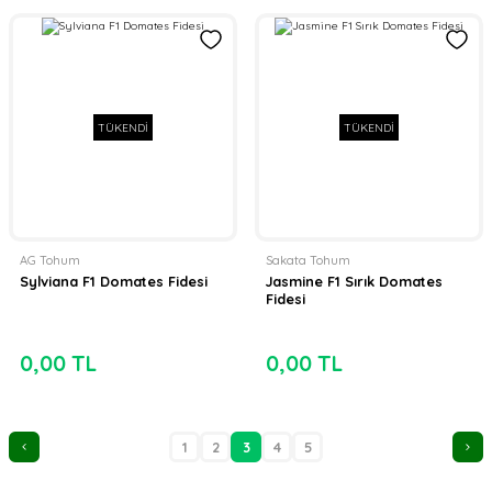
TÜKENDİ
TÜKENDİ
AG Tohum
Sakata Tohum
Sylviana F1 Domates Fidesi
Jasmine F1 Sırık Domates
Fidesi
0,00 TL
0,00 TL
1
2
3
4
5