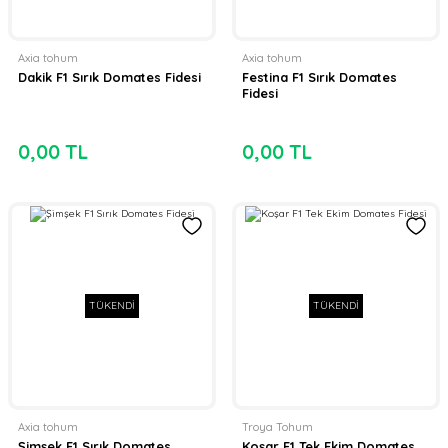
Axia tohum
Axia tohum
Dakik F1 Sırık Domates Fidesi
Festina F1 Sırık Domates
Fidesi
0,00 TL
0,00 TL
TÜKENDİ
TÜKENDİ
Axia tohum
Troya Tohum
Şimşek F1 Sırık Domates
Koşar F1 Tek Ekim Domates