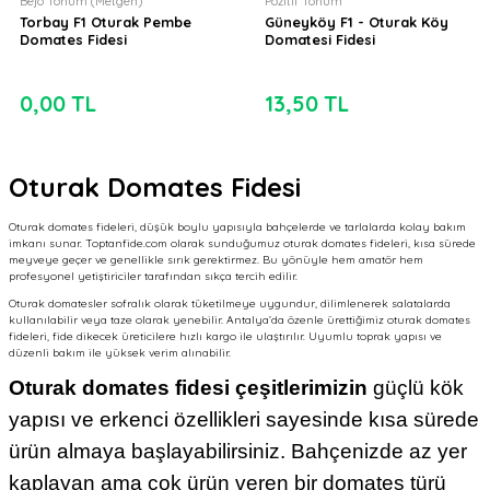
Bejo Tohum (Metgen)
Pozitif Tohum
Torbay F1 Oturak Pembe
Güneyköy F1 - Oturak Köy
Domates Fidesi
Domatesi Fidesi
0,00 TL
13,50 TL
Oturak Domates Fidesi
Oturak domates fideleri, düşük boylu yapısıyla bahçelerde ve tarlalarda kolay bakım
imkanı sunar. Toptanfide.com olarak sunduğumuz oturak domates fideleri, kısa sürede
meyveye geçer ve genellikle sırık gerektirmez. Bu yönüyle hem amatör hem
profesyonel yetiştiriciler tarafından sıkça tercih edilir.
Oturak domatesler sofralık olarak tüketilmeye uygundur, dilimlenerek salatalarda
kullanılabilir veya taze olarak yenebilir. Antalya’da özenle ürettiğimiz oturak domates
fideleri, fide dikecek üreticilere hızlı kargo ile ulaştırılır. Uyumlu toprak yapısı ve
düzenli bakım ile yüksek verim alınabilir.
Oturak domates fidesi çeşitlerimizin
güçlü kök
yapısı ve erkenci özellikleri sayesinde kısa sürede
ürün almaya başlayabilirsiniz. Bahçenizde az yer
kaplayan ama çok ürün veren bir domates türü