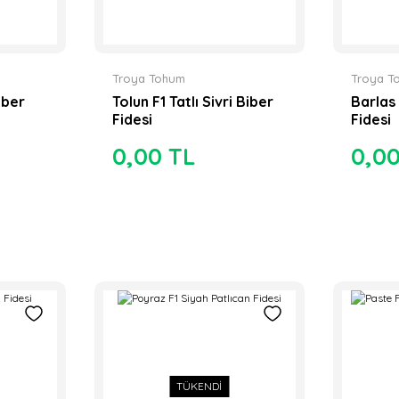
Troya Tohum
Troya T
iber
Tolun F1 Tatlı Sivri Biber
Barlas 
Fidesi
Fidesi
0,00 TL
0,0
TÜKENDİ