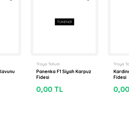
TÜKENDİ
Troya Tohum
Troya T
 Kavunu
Panenka F1 Siyah Karpuz
Kardin
Fidesi
Fidesi
0,00 TL
0,0