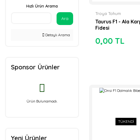
Troya Tohum (24)
Hızlı Ürün Arama
Proto Tohum (23)
Troya Tohum
Ara
Taurus F1 - Ala Ka
Syngenta Tohum
Fidesi
(22)
Detaylı Arama
0,00 TL
Asgen Tarım (16)
Hazera Tohum (15)
Sponsor Ürünler
Rijk Zwaan (15)
Sakata Tohum (15)
Hm Clause (12)
Ürün Bulunamadı.
Manier Tohumculuk
(12)
TÜKENDİ
Rito Tohumculuk
(12)
Yeni Ürünler