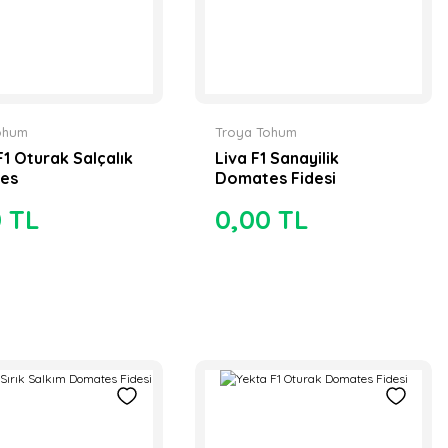
ohum
Troya Tohum
F1 Oturak Salçalık
Liva F1 Sanayilik
es
Domates Fidesi
0 TL
0,00 TL