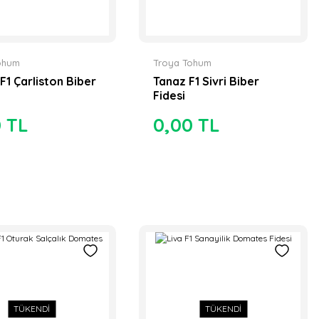
ohum
Troya Tohum
F1 Çarliston Biber
Tanaz F1 Sivri Biber
Fidesi
0 TL
0,00 TL
TÜKENDİ
TÜKENDİ