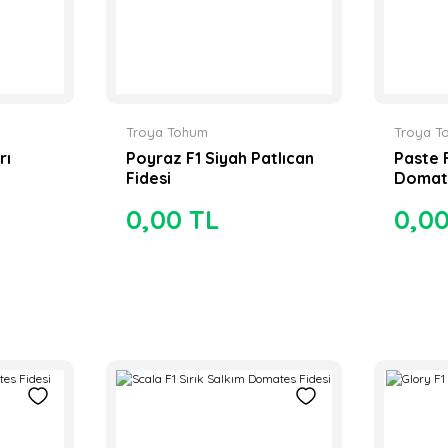
Troya Tohum
Troya T
rı
Poyraz F1 Siyah Patlıcan
Paste 
Fidesi
Domat
0,00 TL
0,0