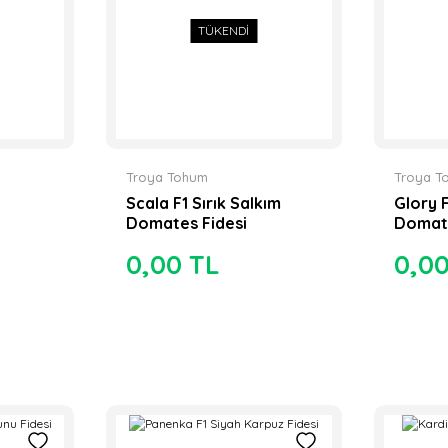
TÜKENDİ
Troya Tohum
Troya T
Scala F1 Sırık Salkım
Glory F
Domates Fidesi
Domate
0,00 TL
0,0