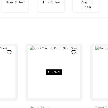
Biber Fidesi
Hıyar Fidesi
Karpuz
Fidesi
TÜKENDİ
Troya Tohum
Troya T