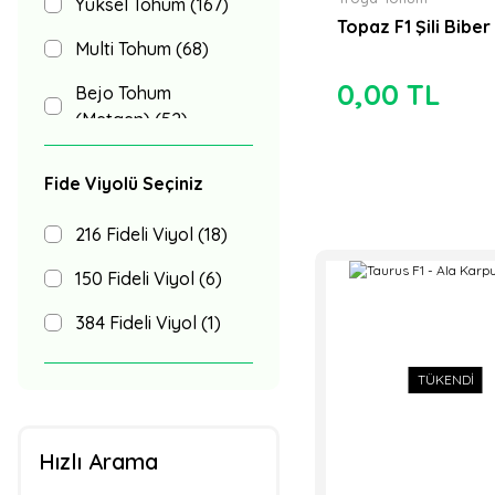
Yüksel Tohum (167)
Topaz F1 Şili Biber
Multi Tohum (68)
0,00 TL
Bejo Tohum
(Metgen) (52)
AG Tohum (46)
Fide Viyolü Seçiniz
Vilmorin Tohum (45)
216 Fideli Viyol (18)
Nunhems Tohum
(41)
150 Fideli Viyol (6)
Pozitif Tohum (40)
384 Fideli Viyol (1)
Altın Tohum (34)
TÜKENDİ
Axia tohum (30)
Seminis Tohum (27)
Hızlı Arama