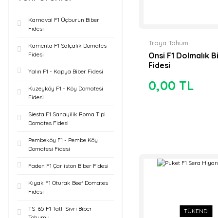
Genetika
Karnaval F1 Üçburun Biber
Tohumculuk (11)
Fidesi
Troya Tohum
United Genetics
Kamenta F1 Salçalık Domates
Onsi F1 Dolmalık B
Fidesi
Tohum (9)
Fidesi
Yalın F1 - Kapya Biber Fidesi
Acun Tohum (8)
0,00 TL
Kuzeyköy F1 - Köy Domatesi
Anamas Tohum (8)
Fidesi
Bursa Tohumculuk
Siesta F1 Sanayilik Roma Tipi
Domates Fidesi
(7)
Pembeköy F1 - Pembe Köy
Verim Ziraat (7)
Domatesi Fidesi
Akça Tohum (6)
Faden F1 Çarliston Biber Fidesi
Kıyak F1 Oturak Beef Domates
AKSU FİDE (6)
Fidesi
Antema Tarım (6)
TS-65 F1 Tatlı Sivri Biber
TÜKENDİ
Tohumu