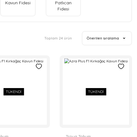
Kavun Fidesi
Patlıcan
Fidesi
Toplam 24 ürün
TÜKENDİ
TÜKENDİ
ohum
Troya Tohum