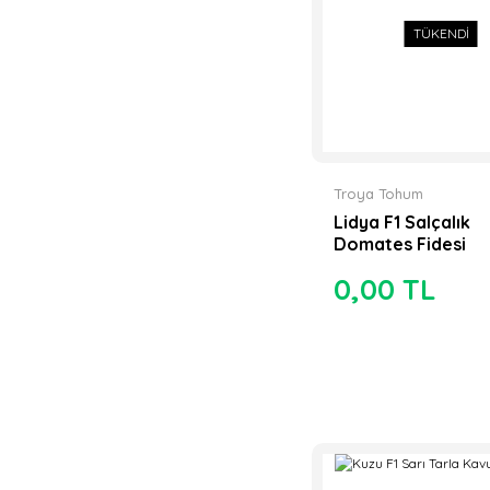
Tofida Tarım (4)
TÜKENDİ
Atlantik Tohum (3)
Toptanfide.com (3)
Beyaz Tohum (2)
May Tohum (2)
Troya Tohum
Lidya F1 Salçalık
Seraseed (2)
Domates Fidesi
Unittar Tarım (2)
0,00 TL
Agrotek Tohum (1)
Amc Tr Tohum (1)
AZ Tohum (1)
Buray Tohum (1)
Çağdaş tohum (1)