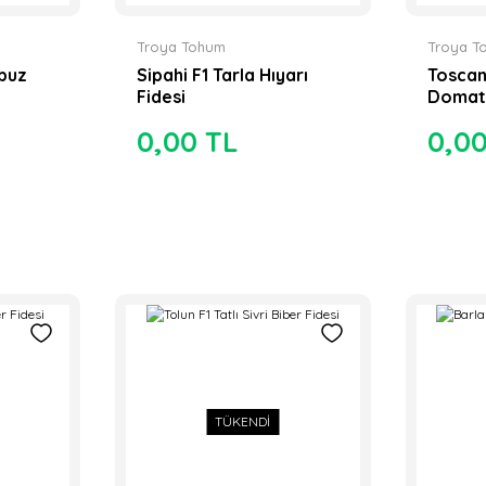
Troya Tohum
Troya T
rpuz
Sipahi F1 Tarla Hıyarı
Toscan
Fidesi
Domate
0,00 TL
0,0
TÜKENDİ