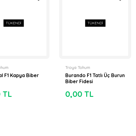
TÜKENDİ
TÜKENDİ
ohum
Troya Tohum
al F1 Kapya Biber
Burando F1 Tatlı Üç Burun
Biber Fidesi
0 TL
0,00 TL