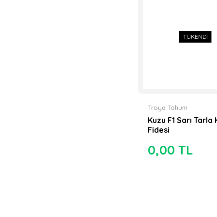
Enza Zaden (1)
Körfez Tarım (1)
TÜKENDİ
Petektar Tarım (1)
SBS Tohum Seven
Brother Seeds (1)
Teta Seeds (1)
Troya Tohum
Kuzu F1 Sarı Tarla
Tulipa Tohum (1)
Fidesi
0,00 TL