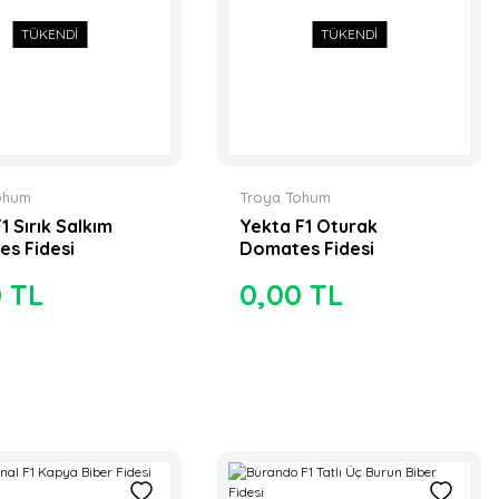
TÜKENDİ
TÜKENDİ
ohum
Troya Tohum
1 Sırık Salkım
Yekta F1 Oturak
s Fidesi
Domates Fidesi
0 TL
0,00 TL