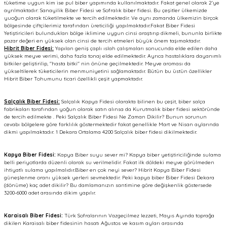
tüketime uygun kim ise pul biber yapımında kullanılmaktadır. Fakat genel olarak 2'ye
ayrılmaktadır: Sanayilik Biber Fidesi ve Sofralık biber fidesi. Bu çeşitler ülkemizde
yuoğun olarak tüketilmekte ve tercih edilmektedir. Ve aynı zamanda ülkemizin birçok
bölgesinde çiftçilerimiz tarafından üreticiliği yapılmaktadır.Fakat Biber Fidesi
Yetiştiricileri bulundukları bölge iklimine uygun cinsi araştırıp dikmeli, bununla birlikte
pazar değeri en yüksek olan cinsi de tercih etmeleri büyük önem taşımaktadır.
Hibrit Biber Fidesi:
Yapılan geniş çaplı ıslah çalışmaları sonucunda elde edilen daha
yüksek meyve verimi, daha fazla tonaj elde edilmektedir. Ayrıca hastalıklara dayanımlı
bitkiler geliştirilip, ''hasta bitki'' nin önüne geçilmektedir. Meyve aroması da
yükseltilerek tüketicilerin menmuniyetini sağlamaktadır. Bütün bu üstün özellikler
Hibrit Biber Tohumunu ticari özellikli çeşit yapmaktadır.
Salçalık Biber Fidesi:
Salçalık Kapya Fidesi olarakta bilinen bu çeşit, biber salça
fabrikaları tarafından yoğun olarak satın alınsa da Kurutmalık biber fidesi sektöründe
de tercih edilmekte . Peki Salçalık Biber Fidesi Ne Zaman Dikilir? Bunun sorunun
cevabı bölgelere göre farklılık göstermektedir fakat genellikle Mart ve Nisan aylarında
dikmi yapılmaktadır. 1 Dekara Ortalama 4200 Salçalık biber fidesi dikilmektedir.
Kapya Biber Fidesi:
Kapya Biber suyu sever mi? Kapya biber yetiştiriciliğinde sulama
belli periyotlarda düzenli olarak su verilmelidir. Fakat ilk döldeki meyve görülmeden
ihtiyatlı sulama yapılmalıdır.Biber en çok neyi sever? Hibrit Kapya Biber Fidesi
güneşlenme oranı yüksek yerleri sevmektedir. Peki kapya biber Biber Fidesi Dekara
(dönüme) kaç adet dikilir? Bu damlamanızın santimine göre değişkenlik göstersede
3200-6000 adet arasında dikim yapılır.
Karaisalı Biber Fidesi:
Türk Sofralarının Vazgeçilmez lezzeti, Mayıs Ayında toprağa
dikilen Karaisalı biber fidesinin hasatı Ağustos ve kasım ayları arasında