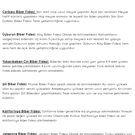
Çorbacı Biber Fidesi:
Sarı rekli ince uzun meyve yapılıdır. Açık sarı renklidir. Meyve
hafif körüklü yapıdadır. Hoş meyve aroması ile lezzetli bir biber çeşididir. Sarı Sivri
Çorbacı Biber Fidesi Tarla yetiştiriciliğine uygundur.
Üçburun Biber Fidesi:
Köy Biber Fidesi Olarak da bilinmektedir. Kahvaltıların
vazgeçilmez biberidir. Uç kısmı 3 çıkıntıya sahip meyvesi kıtır kemikli bir yapıya
sahiptir.Üçburun biber tohumu Kabuğu ince yapılıdır. Üçburun Köy Biber Fidesi hem
sera hem de açık tarla yetiştiriciliğine uygundur.
Yukarıbakan Cin Biber Fidesi:
Biberler bitki dalında sıralı yan yana 4-5 adet yukarı
bakar şekilde çıkmaktadır. 4 6 cm uzunluğunda çıkan meyveler Türk damak tadına
hitab ederek sofralarda yerini almaktadır.
Şili Biber Fidesi
: Mızrak Biber Fidesi çeşidi olarak da bilinmektedir. Acı oranı yüksek
olan bu çeşidin verimi yüksektir. Adaptasyonu yüksek verimi uzun periyorlu bir cinstir.
Polis gazları Şili Biberden yapılmaktadır. Taze tüketiciler için ise sos haline getirilerek
tüketilir.
Kaliforniya Biber Fidesi:
California biber genellikle dış piyasaya satılmaktadır. İhracat
ile pazar değeri yüksek bir cinstir. Ülkemizde Kırmızı Kaliforniya biber fidesi ve sarı
kaliforniya biber fidesi dikilmektedir
Jalepone Biber Fidesi:
Jelibon Biber Fidesi Olarak da bilinmektedir. Turşu sektörü için