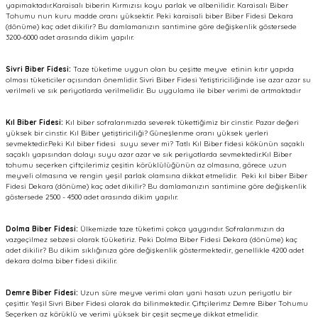
yapımaktadır.Karaisalı biberin Kırmızısı koyu parlak ve albenilidir. Karaisalı Biber
Tohumu nun kuru madde oranı yüksektir. Peki karaisali biber Biber Fidesi Dekara
(dönüme) kaç adet dikilir? Bu damlamanızın santimine göre değişkenlik göstersede
3200-6000 adet arasında dikim yapılır.
Sivri Biber Fidesi:
Taze tüketime uygun olan bu çeşitte meyve etinin kıtır yapıda
olması tüketiciler açısından önemlidir. Sivri Biber Fidesi Yetiştiriciliğinde ise azar azar su
verilmeli ve sık periyotlarda verilmelidir. Bu uygulama ile biber verimi de artmaktadır
Kıl Biber Fidesi:
Kıl biber sofralarımızda severek tükettiğimiz bir cinstir. Pazar değeri
yüksek bir cinstir. Kıl Biber yetiştiriciliği? Güneşlenme oranı yüksek yerleri
sevmektedir.Peki Kıl biber fidesi suyu sever mi? Tatlı Kıl Biber fidesi kökünün saçaklı
saçaklı yapısından dolayı suyu azar azar ve sık periyotlarda sevmektedir.Kıl Biber
tohumu seçerken çiftçilerimiz çeşitin körüklülüğünün az olmasına, görece uzun
meyveli olmasına ve rengin yeşil parlak olamsına dikkat etmelidir. Peki kıl biber Biber
Fidesi Dekara (dönüme) kaç adet dikilir? Bu damlamanızın santimine göre değişkenlik
göstersede 2500 - 4500 adet arasında dikim yapılır.
Dolma Biber Fidesi:
Ülkemizde taze tüketimi çokça yaygındır. Sofralarımızın da
vazgeçilmez sebzesi olarak tüüketiriz. Peki Dolma Biber Fidesi Dekara (dönüme) kaç
adet dikilir? Bu dikim sıklığınıza göre değişkenlik göstermektedir, genellikle 4200 adet
dekara dolma biber fidesi dikilir.
Demre Biber Fidesi:
Uzun süre meyve verimi olan yani hasatı uzun periyotlu bir
çeşittir. Yeşil Sivri Biber Fidesi olarak da bilinmektedir. Çiftçilerimz Demre Biber Tohumu
Seçerken az körüklü ve verimi yüksek bir çeşit seçmeye dikkat etmelidir.