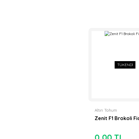
TÜKENDİ
Altın Tohum
Zenit F1 Brokoli Fi
0,00 TL