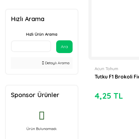
150 Fideli Viyol (1)
Multi Tohum (1)
192 Fideli Yarım
Hızlı Arama
Viyol (1)
216 Fideli Viyol (1)
Hızlı Ürün Arama
Ara
Detaylı Arama
Acun Tohum
Tutku F1 Brokoli Fi
4,25 TL
Sponsor Ürünler
Ürün Bulunamadı.