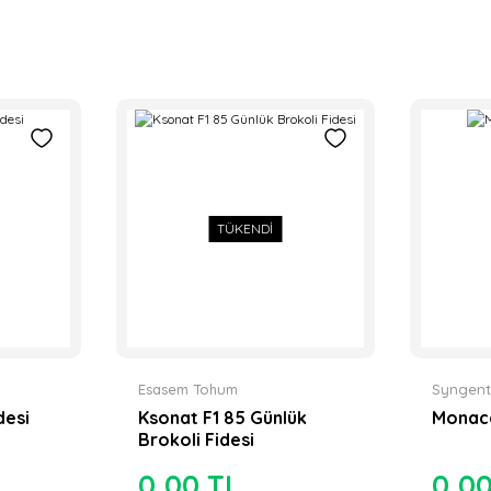
TÜKENDİ
Esasem Tohum
Syngent
desi
Ksonat F1 85 Günlük
Monaco
Brokoli Fidesi
0,00 TL
0,0