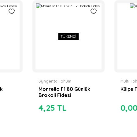
TÜKENDİ
Syngenta Tohum
Multi T
ük
Monrello F1 80 Günlük
Külçe F
Brokoli Fidesi
4,25 TL
0,0