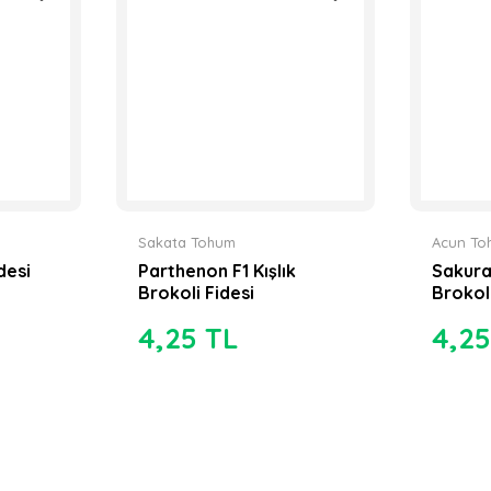
Sakata Tohum
Acun To
desi
Parthenon F1 Kışlık
Sakura
Brokoli Fidesi
Brokoli
4,25 TL
4,25