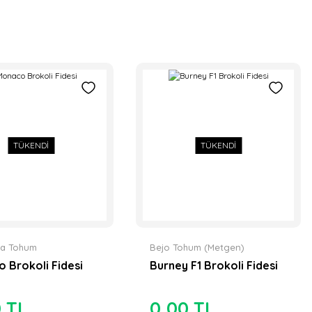
TÜKENDİ
TÜKENDİ
a Tohum
Bejo Tohum (Metgen)
 Brokoli Fidesi
Burney F1 Brokoli Fidesi
0 TL
0,00 TL