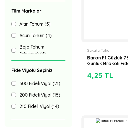
Tüm Markalar
Altın Tohum (5)
Acun Tohum (4)
Bejo Tohum
Sakata Tohum
(Metgen) (4)
Baron F1 Güzlük 7
Günlük Brokoli Fid
Sakata Tohum (4)
Fide Viyolü Seçiniz
4,25 TL
Syngenta Tohum (3)
300 Fideli Viyol (21)
Yüksel Tohum (3)
200 Fideli Viyol (15)
Asgen Tarım (2)
210 Fideli Viyol (14)
Esasem Tohum (2)
384 Fideli Viyol (11)
Amc Tr Tohum (1)