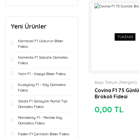
Yeni Ürünler
TÜKENDİ
Karnaval F1 Üçburun Biber
Fidesi
Kamenta F1 Salçalık Domates
Fidesi
Yalın F1 - Kapya Biber Fidesi
Bejo Tohum (Metgen)
Kuzeyköy F1 - Köy Domatesi
Covina F1 75 Günl
Fidesi
Brokoli Fidesi
Siesta F1 Sanayilik Roma Tipi
Domates Fidesi
0,00 TL
Pembeköy F1 - Pembe Köy
Domatesi Fidesi
Faden F1 Çarliston Biber Fidesi