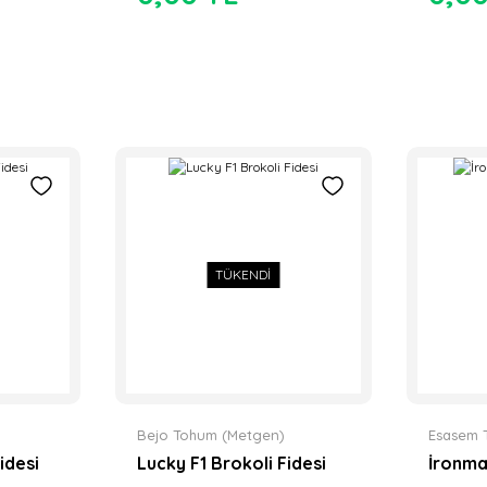
TÜKENDİ
Bejo Tohum (Metgen)
Esasem 
idesi
Lucky F1 Brokoli Fidesi
İronma