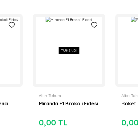
TÜKENDİ
Altın Tohum
Altın To
enci
Miranda F1 Brokoli Fidesi
Roket 
0,00 TL
0,0