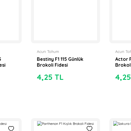
Acun Tohum
Acun To
5
Bestiny F1 115 Günlük
Actor 
esi
Brokoli Fidesi
Brokoli
4,25 TL
4,25