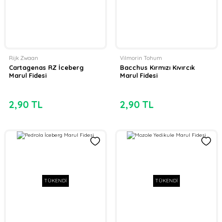
Rijk Zwaan
Vilmorin Tohum
Cartagenas RZ İceberg
Bacchus Kırmızı Kıvırcık
Marul Fidesi
Marul Fidesi
2,90 TL
2,90 TL
TÜKENDİ
TÜKENDİ