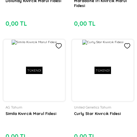
Dolunay Kıvırcık Marul Fidesi
Maradone İri Kıvırcık Marul
Fidesi
0,00 TL
0,00 TL
TÜKENDİ
TÜKENDİ
AG Tohum
United Genetics Tohum
Simila Kıvırcık Marul Fidesi
Curly Star Kıvırcık Fidesi
0,00 TL
0,00 TL