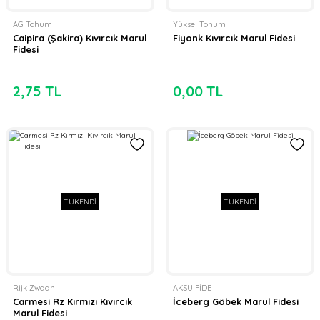
AG Tohum
Yüksel Tohum
Caipira (Şakira) Kıvırcık Marul
Fiyonk Kıvırcık Marul Fidesi
Fidesi
2,75 TL
0,00 TL
TÜKENDİ
TÜKENDİ
Rijk Zwaan
AKSU FİDE
Carmesi Rz Kırmızı Kıvırcık
İceberg Göbek Marul Fidesi
Marul Fidesi