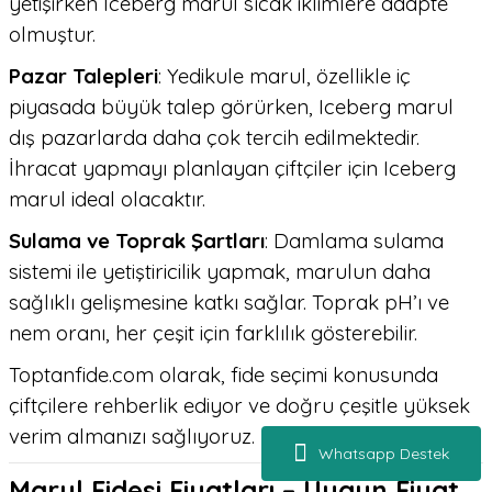
yetişirken Iceberg marul sıcak iklimlere adapte
olmuştur.
Pazar Talepleri
: Yedikule marul, özellikle iç
piyasada büyük talep görürken, Iceberg marul
dış pazarlarda daha çok tercih edilmektedir.
İhracat yapmayı planlayan çiftçiler için Iceberg
marul ideal olacaktır.
Sulama ve Toprak Şartları
: Damlama sulama
sistemi ile yetiştiricilik yapmak, marulun daha
sağlıklı gelişmesine katkı sağlar. Toprak pH’ı ve
nem oranı, her çeşit için farklılık gösterebilir.
Toptanfide.com olarak, fide seçimi konusunda
çiftçilere rehberlik ediyor ve doğru çeşitle yüksek
verim almanızı sağlıyoruz.
Whatsapp Destek
Marul Fidesi Fiyatları – Uygun Fiyat,