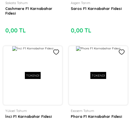
Sakata Tohum
Asgen Tarım
Cashmere F1 Karnabahar
Saros F1 Karnabahar Fidesi
Fidesi
0,00 TL
0,00 TL
TÜKENDİ
TÜKENDİ
Yüksel Tohum
Esasem Tohum
İnci F1 Karnabahar Fidesi
Phora F1 Karnabahar Fidesi