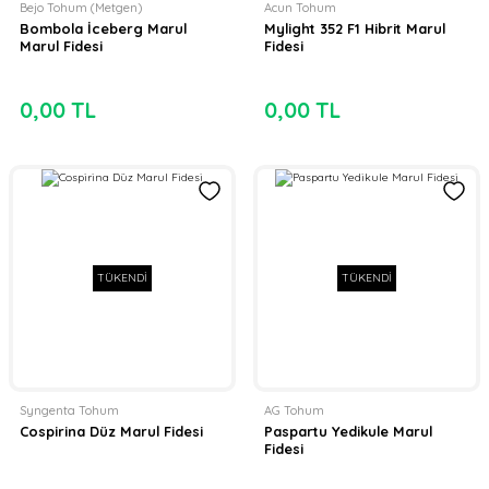
Bejo Tohum (Metgen)
Acun Tohum
Bombola İceberg Marul
Mylight 352 F1 Hibrit Marul
Marul Fidesi
Fidesi
0,00 TL
0,00 TL
TÜKENDİ
TÜKENDİ
Syngenta Tohum
AG Tohum
Cospirina Düz Marul Fidesi
Paspartu Yedikule Marul
Fidesi