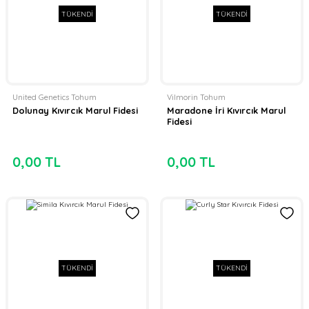
TÜKENDİ
TÜKENDİ
United Genetics Tohum
Vilmorin Tohum
Dolunay Kıvırcık Marul Fidesi
Maradone İri Kıvırcık Marul
Fidesi
0,00 TL
0,00 TL
TÜKENDİ
TÜKENDİ