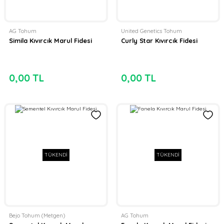
AG Tohum
United Genetics Tohum
Simila Kıvırcık Marul Fidesi
Curly Star Kıvırcık Fidesi
0,00 TL
0,00 TL
TÜKENDİ
TÜKENDİ
Bejo Tohum (Metgen)
AG Tohum