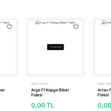
TÜKENDİ
Axia tohum
Axia to
ber
Arya F1 Kapya Biber
Artex 
Fidesi
Fidesi
0,00 TL
0,0