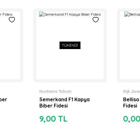
TÜKENDİ
Nunhems Tohum
Rijk Zw
ber
Semerkand F1 Kapya
Bellis
Biber Fidesi
Fidesi
9,00 TL
0,0