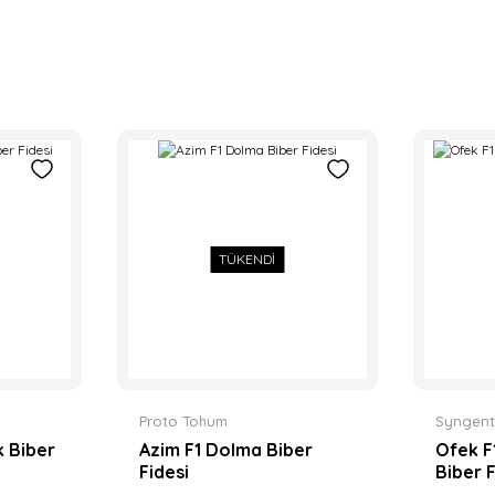
TÜKENDİ
Proto Tohum
Syngent
 Biber
Azim F1 Dolma Biber
Ofek F
Fidesi
Biber F