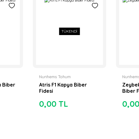
TÜKENDİ
Nunhems Tohum
Nunhem
a Biber
Atris F1 Kapya Biber
Zeybek
Fidesi
Biber F
0,00 TL
0,0