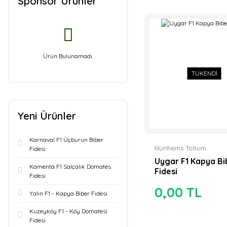
Sponsor Ürünler
Syngenta Tohum (2)
Tofida Tarım (2)
Vatan Tohum (2)
Ürün Bulunamadı.
TÜKENDİ
AKSU FİDE (1)
Antalya Tarım (1)
Yeni Ürünler
Bursa Tohumculuk
(1)
Karnaval F1 Üçburun Biber
Enza Zaden (1)
Nunhems Tohum
Fidesi
Uygar F1 Kapya Bi
Kamenta F1 Salçalık Domates
Genetika
Fidesi
Fidesi
Tohumculuk (1)
0,00 TL
Yalın F1 - Kapya Biber Fidesi
Hm Clause (1)
Kuzeyköy F1 - Köy Domatesi
Lotus Tarım (1)
Fidesi