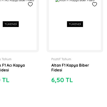
TÜKENDİ
TÜKENDİ
s Tohum
Pozitif Tohum
 F1 Acı Kapya
Altan F1 Kapya Biber
idesi
Fidesi
0 TL
6,50 TL