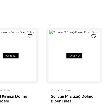
TÜKENDİ
TÜKENDİ
a Tohum
Yüksel Tohum
1 Kırmızı Dolma
Sarvan F1 Elazığ Dolma
idesi
Biber Fidesi