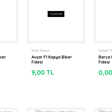
TÜKENDİ
Multi Tohum
Yüksel 
ber
Avşar F1 Kapya Biber
Barça 
Fidesi
Fidesi
9,00 TL
0,0