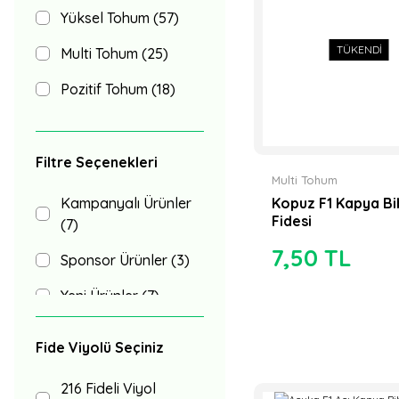
Yüksel Tohum (57)
TÜKENDİ
Multi Tohum (25)
Pozitif Tohum (18)
Nunhems Tohum
(13)
Filtre Seçenekleri
Axia tohum (11)
Multi Tohum
Kampanyalı Ürünler
Kopuz F1 Kapya Bi
Proto Tohum (11)
Fidesi
(7)
7,50 TL
Troya Tohum (8)
Sponsor Ürünler (3)
Anamas Tohum (7)
Yeni Ürünler (7)
Rijk Zwaan (7)
İndirimli Ürünler (3)
Fide Viyolü Seçiniz
Seminis Tohum (5)
216 Fideli Viyol
Argeto Tohum (4)