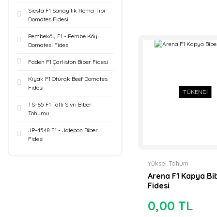
Siesta F1 Sanayilik Roma Tipi
Manier Tohumculuk
Domates Fidesi
(1)
Pembeköy F1 - Pembe Köy
Sakata Tohum (1)
Domatesi Fidesi
Faden F1 Çarliston Biber Fidesi
Tasaco Tarım (1)
Kıyak F1 Oturak Beef Domates
Fidesi
TÜKENDİ
TS-65 F1 Tatlı Sivri Biber
Tohumu
JP-4548 F1 - Jalepon Biber
Fidesi
Yüksel Tohum
Arena F1 Kapya Bi
Fidesi
0,00 TL